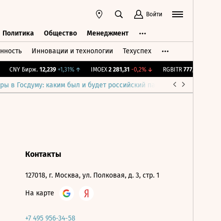
Войти
Политика
Общество
Менеджмент
нность
Инновации и технологии
Техуспех
ть
Политика
Общество
Менеджмент
CNY Бирж.
12,239
+1,31%
↑
IMOEX
2 281,31
-0,2%
↓
RGBITR
777,42
+0,24%
ры в Госдуму: каким был и будет российский парламент
Война н
Контакты
127018, г. Москва, ул. Полковая, д. 3, стр. 1
На карте
+7 495 956-34-58