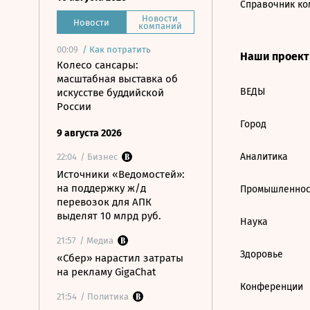
Справочник ко
Новости
Новости
компаний
00:09
/
Как потратить
Наши проек
Колесо сансары:
масштабная выставка об
ВЕДЫ
искусстве буддийской
России
Город
9 августа 2026
Аналитика
22:04
/ Бизнес
Источники «Ведомостей»:
на поддержку ж/д
Промышленнос
перевозок для АПК
выделят 10 млрд руб.
Наука
21:57
/ Медиа
Здоровье
«Сбер» нарастил затраты
на рекламу GigaChat
Конференции
21:54
/ Политика