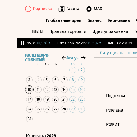
Подписка
Газета
MAX
Глобальные идеи
Бизнес
Экономика
ВЕДЫ
Правила торговли
Идеи управления
Г
Глобальные идеи
Бизнес
Экономик
12%
↓
RGBI
115,35
+0,15%
↑
CNY Бирж.
12,239
+1,31%
↑
IMOEX
2 281,31
-0,
Ситуация на топл
КАЛЕНДАРЬ
Август
СОБЫТИЙ
Пн
Вт
Ср
Чт
Пт
Сб
Вс
1
2
3
4
5
6
7
8
9
10
11
12
13
14
15
16
Подписка
17
18
19
20
21
22
23
24
25
26
27
28
29
30
Реклама
31
РФРИТ
10 августа 2026