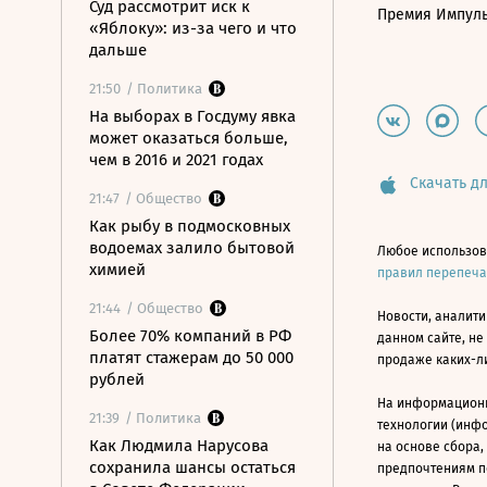
Суд рассмотрит иск к
Премия Импул
«Яблоку»: из-за чего и что
дальше
21:50
/ Политика
На выборах в Госдуму явка
может оказаться больше,
чем в 2016 и 2021 годах
Скачать дл
21:47
/ Общество
Как рыбу в подмосковных
водоемах залило бытовой
Любое использов
химией
правил перепеч
21:44
/ Общество
Новости, аналити
Более 70% компаний в РФ
данном сайте, не
платят стажерам до 50 000
продаже каких-л
рублей
На информацион
21:39
/ Политика
технологии (инф
Как Людмила Нарусова
на основе сбора,
сохранила шансы остаться
предпочтениям п