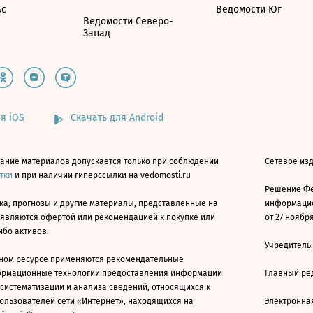
ьс
Ведомости Юг
Ведомости Северо-
Запад
я iOS
Скачать для Android
ание материалов допускается только при соблюдении
Сетевое изд
атки
и при наличии гиперссылки на vedomosti.ru
Решение Фе
ка, прогнозы и другие материалы, представленные на
информацио
 являются офертой или рекомендацией к покупке или
от 27 ноября
ибо активов.
Учредитель
ном ресурсе применяются рекомендательные
ормационные технологии предоставления информации
Главный ре
 систематизации и анализа сведений, относящихся к
ользователей сети «Интернет», находящихся на
Электронна