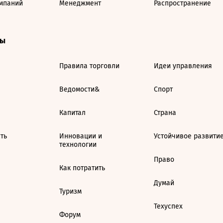
мпаний
Менеджмент
Распространение
ты
Правила торговли
Идеи управления
Ведомости&
Спорт
Капитал
Страна
ть
Инновации и
Устойчивое развити
технологии
Право
Как потратить
Думай
Туризм
Техуспех
Форум