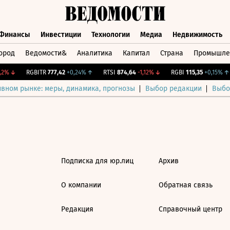
Финансы
Инвестиции
Технологии
Медиа
Недвижимость
ород
Ведомости&
Аналитика
Капитал
Страна
Промышле
а
Финансы
Инвестиции
Технологии
Медиа
Недвижимос
2%
↓
RGBITR
777,42
+0,24%
↑
RTSI
874,64
-1,12%
↓
RGBI
115,35
+0,15%
↑
ивном рынке: меры, динамика, прогнозы
Выбор редакции
Выбо
Подписка для юр.лиц
Архив
О компании
Обратная связь
Редакция
Справочный центр