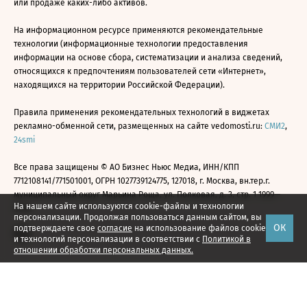
или продаже каких-либо активов.
На информационном ресурсе применяются рекомендательные
технологии (информационные технологии предоставления
информации на основе сбора, систематизации и анализа сведений,
относящихся к предпочтениям пользователей сети «Интернет»,
находящихся на территории Российской Федерации).
Правила применения рекомендательных технологий в виджетах
рекламно-обменной сети, размещенных на сайте vedomosti.ru:
СМИ2
,
24smi
Все права защищены © АО Бизнес Ньюс Медиа, ИНН/КПП
7712108141/771501001, ОГРН 1027739124775, 127018, г. Москва, вн.тер.г.
муниципальный округ Марьина Роща, ул. Полковая, д. 3, стр. 1 1999—
На нашем сайте используются cookie-файлы и технологии
2026
персонализации. Продолжая пользоваться данным сайтом, вы
ОК
подтверждаете свое
согласие
на использование файлов cookie
и технологий персонализации в соответствии с
Политикой в
отношении обработки персональных данных.