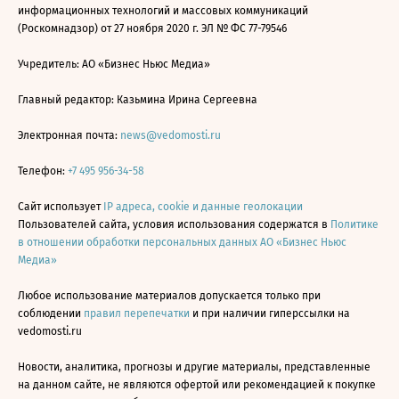
информационных технологий и массовых коммуникаций
(Роскомнадзор) от 27 ноября 2020 г. ЭЛ № ФС 77-79546
Учредитель: АО «Бизнес Ньюс Медиа»
Главный редактор: Казьмина Ирина Сергеевна
Электронная почта:
news@vedomosti.ru
Телефон:
+7 495 956-34-58
Сайт использует
IP адреса, cookie и данные геолокации
Пользователей сайта, условия использования содержатся в
Политике
в отношении обработки персональных данных АО «Бизнес Ньюс
Медиа»
Любое использование материалов допускается только при
соблюдении
правил перепечатки
и при наличии гиперссылки на
vedomosti.ru
Новости, аналитика, прогнозы и другие материалы, представленные
на данном сайте, не являются офертой или рекомендацией к покупке