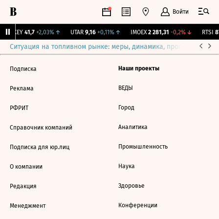
Войти
OKEY
41,7
+2,03%
↑
UTAR
9,16
+0,11%
↑
IMOEX
2 281,31
-0,2%
↓
RTSI
87
Ситуация на топливном рынке: меры, динамика, прогнозы
Выб
Наши проекты
Подписка
ВЕДЫ
Реклама
Город
РФРИТ
Аналитика
Справочник компаний
Промышленность
Подписка для юр.лиц
Наука
О компании
Здоровье
Редакция
Конференции
Менеджмент