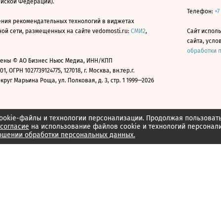
ийской Федерации).
Телефон:
+7
ния рекомендательных технологий в виджетах
й сети, размещенных на сайте vedomosti.ru:
СМИ2
,
Сайт испол
сайта, усл
обработки 
ены © АО Бизнес Ньюс Медиа, ИНН/КПП
01, ОГРН 1027739124775, 127018, г. Москва, вн.тер.г.
уг Марьина Роща, ул. Полковая, д. 3, стр. 1 1999—2026
ookie-файлы и технологии персонализации. Продолжая пользоват
согласие
на использование файлов cookie и технологий персонал
ошении обработки персональных данных.