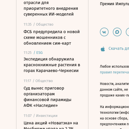
отрасли для
Премия Импул
приоритетного внедрения
суверенных ИИ-моделей
11:35
/ Общество
ФСБ предупредила о новой
схеме мошенников с
обновлением сим-карт
Скачать дл
11:25
/
ESG
Экспедиция обнаружила
краснокнижные растения в
Любое использов
горах Карачаево-Черкесии
правил перепеч
11:17
/ Общество
Новости, аналити
Суд вынес приговор
данном сайте, не
организаторам
продаже каких-л
финансовой пирамиды
АФК «Наследие»
На информацион
технологии (инф
11:07
/ Инвестиции
на основе сбора,
Цена акций «Новатэка» на
предпочтениям п
Мосбирже упала на 2,2%