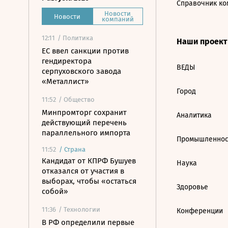
Справочник ко
Новости
Новости
компаний
12:11
/ Политика
Наши проек
ЕС ввел санкции против
гендиректора
ВЕДЫ
серпуховского завода
«Металлист»
Город
11:52
/ Общество
Минпромторг сохранит
Аналитика
действующий перечень
параллельного импорта
Промышленнос
11:52
/
Страна
Кандидат от КПРФ Бушуев
Наука
отказался от участия в
выборах, чтобы «остаться
Здоровье
собой»
11:36
/ Технологии
Конференции
В РФ определили первые