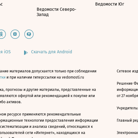
ьс
Ведомости Юг
Ведомости Северо-
Запад
я iOS
Скачать для Android
ание материалов допускается только при соблюдении
Сетевое изд
атки
и при наличии гиперссылки на vedomosti.ru
Решение Фе
ка, прогнозы и другие материалы, представленные на
информацио
 являются офертой или рекомендацией к покупке или
от 27 ноября
ибо активов.
Учредитель
ном ресурсе применяются рекомендательные
ормационные технологии предоставления информации
Главный ре
 систематизации и анализа сведений, относящихся к
ользователей сети «Интернет», находящихся на
Электронна