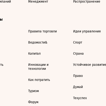
мпаний
Менеджмент
Распространение
ты
Правила торговли
Идеи управления
Ведомости&
Спорт
Капитал
Страна
ть
Инновации и
Устойчивое развити
технологии
Право
Как потратить
Думай
Туризм
Техуспех
Форум