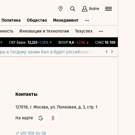
Войти
Политика
Общество
Менеджмент
нность
Инновации и технологии
Техуспех
ть
Политика
Общество
Менеджмент
↑
CNY Бирж.
12,223
+1,18%
↑
BISVP
9,6
-1,23%
↓
CHKZ
16 100
-0,62%
↓
ры в Госдуму: каким был и будет российский парламент
Война н
Контакты
127018, г. Москва, ул. Полковая, д. 3, стр. 1
На карте
+7 495 956-34-58