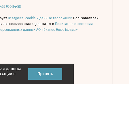
 495 956-34-58
ьзует
IP адреса, cookie и данные геолокации
Пользователей
овия использования содержатся в
Политике в отношении
персональных данных АО «Бизнес Ньюс Медиа»
ься данным
Принять
изации в