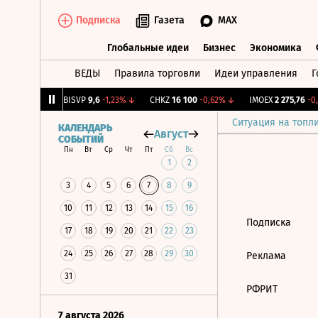
Подписка
Газета
MAX
Глобальные идеи
Бизнес
Экономика
ВЕДЫ
Правила торговли
Идеи управления
Г
Глобальные идеи
Бизнес
Экономик
23
+1,18%
↑
BISVP
9,6
-1,23%
↓
CHKZ
16 100
-0,62%
↓
IMOEX
2 275,76
-0,
Ситуация на топл
КАЛЕНДАРЬ
Август
СОБЫТИЙ
Пн
Вт
Ср
Чт
Пт
Сб
Вс
1
2
3
4
5
6
7
8
9
10
11
12
13
14
15
16
Подписка
17
18
19
20
21
22
23
24
25
26
27
28
29
30
Реклама
31
РФРИТ
7 августа 2026