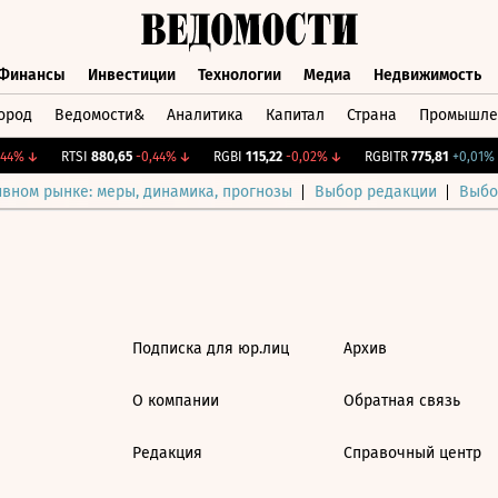
Финансы
Инвестиции
Технологии
Медиа
Недвижимость
ород
Ведомости&
Аналитика
Капитал
Страна
Промышле
а
Финансы
Инвестиции
Технологии
Медиа
Недвижимос
44%
↓
RTSI
880,65
-0,44%
↓
RGBI
115,22
-0,02%
↓
RGBITR
775,81
+0,01%
ивном рынке: меры, динамика, прогнозы
Выбор редакции
Выбо
Подписка для юр.лиц
Архив
О компании
Обратная связь
Редакция
Справочный центр