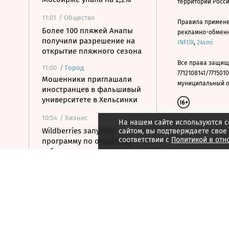
территории Росс
11:01
/ Общество
Правила примене
Более 100 пляжей Анапы
рекламно-обменно
получили разрешение на
INFOX
,
24smi
открытие пляжного сезона
Все права защищ
11:00
/
Город
7712108141/7715010
Мошенники приглашали
муниципальный окр
иностранцев в фальшивый
университете в Хельсинки
10:54
/ Бизнес
На нашем сайте используются c
Wildberries запустит
сайтом, вы подтверждаете свое
соответствии с
Политикой в отн
программу по открытию
хабов для хранения
товаров
10:52
/ Политика
Путин назначил нового
замглавы
Россотрудничества