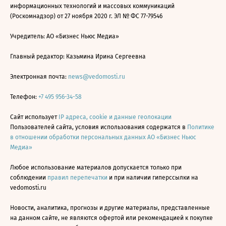
информационных технологий и массовых коммуникаций
(Роскомнадзор) от 27 ноября 2020 г. ЭЛ № ФС 77-79546
Учредитель: АО «Бизнес Ньюс Медиа»
Главный редактор: Казьмина Ирина Сергеевна
Электронная почта:
news@vedomosti.ru
Телефон:
+7 495 956-34-58
Сайт использует
IP адреса, cookie и данные геолокации
Пользователей сайта, условия использования содержатся в
Политике
в отношении обработки персональных данных АО «Бизнес Ньюс
Медиа»
Любое использование материалов допускается только при
соблюдении
правил перепечатки
и при наличии гиперссылки на
vedomosti.ru
Новости, аналитика, прогнозы и другие материалы, представленные
на данном сайте, не являются офертой или рекомендацией к покупке