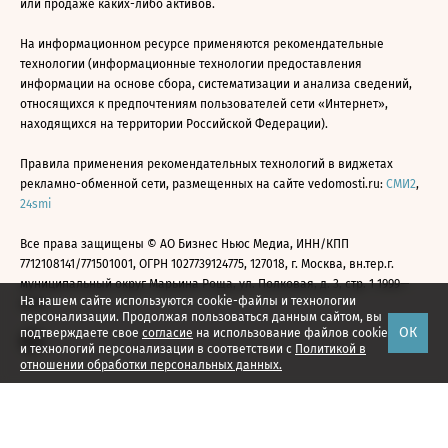
или продаже каких-либо активов.
На информационном ресурсе применяются рекомендательные
технологии (информационные технологии предоставления
информации на основе сбора, систематизации и анализа сведений,
относящихся к предпочтениям пользователей сети «Интернет»,
находящихся на территории Российской Федерации).
Правила применения рекомендательных технологий в виджетах
рекламно-обменной сети, размещенных на сайте vedomosti.ru:
СМИ2
,
24smi
Все права защищены © АО Бизнес Ньюс Медиа, ИНН/КПП
7712108141/771501001, ОГРН 1027739124775, 127018, г. Москва, вн.тер.г.
муниципальный округ Марьина Роща, ул. Полковая, д. 3, стр. 1 1999—
На нашем сайте используются cookie-файлы и технологии
2026
персонализации. Продолжая пользоваться данным сайтом, вы
ОК
подтверждаете свое
согласие
на использование файлов cookie
и технологий персонализации в соответствии с
Политикой в
отношении обработки персональных данных.