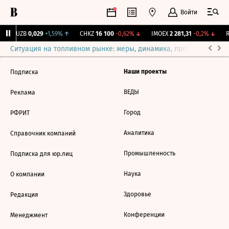
Войти
KUZB
0,029
+1,59%
↑
CHKZ
16 100
-0,62%
↓
IMOEX
2 281,31
-0,2%
↓
R
Ситуация на топливном рынке: меры, динамика, прогнозы
Выб
Наши проекты
Подписка
ВЕДЫ
Реклама
Город
РФРИТ
Аналитика
Справочник компаний
Промышленность
Подписка для юр.лиц
Наука
О компании
Здоровье
Редакция
Конференции
Менеджмент