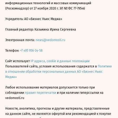
информационных технологий и массовых коммуникаций
(Роскомнадзор) от 27 ноября 2020 г. ЭЛ № ФС 77-79546
Учредитель: АО «Бизнес Ньюс Медиа»
Главный редактор: Казьмина Ирина Сергеевна
Электронная почта:
news@vedomosti.ru
Телефон:
+7 495 956-34-58
Сайт использует
IP адреса, cookie и данные геолокации
Пользователей сайта, условия использования содержатся в
Политике
в отношении обработки персональных данных АО «Бизнес Ньюс
Медиа»
Любое использование материалов допускается только при
соблюдении
правил перепечатки
и при наличии гиперссылки на
vedomosti.ru
Новости, аналитика, прогнозы и другие материалы, представленные
на данном сайте, не являются офертой или рекомендацией к покупке