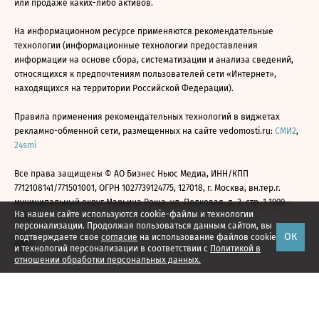
или продаже каких-либо активов.
На информационном ресурсе применяются рекомендательные
технологии (информационные технологии предоставления
информации на основе сбора, систематизации и анализа сведений,
относящихся к предпочтениям пользователей сети «Интернет»,
находящихся на территории Российской Федерации).
Правила применения рекомендательных технологий в виджетах
рекламно-обменной сети, размещенных на сайте vedomosti.ru:
СМИ2
,
24smi
Все права защищены © АО Бизнес Ньюс Медиа, ИНН/КПП
7712108141/771501001, ОГРН 1027739124775, 127018, г. Москва, вн.тер.г.
муниципальный округ Марьина Роща, ул. Полковая, д. 3, стр. 1 1999—
На нашем сайте используются cookie-файлы и технологии
2026
персонализации. Продолжая пользоваться данным сайтом, вы
ОК
подтверждаете свое
согласие
на использование файлов cookie
и технологий персонализации в соответствии с
Политикой в
отношении обработки персональных данных.