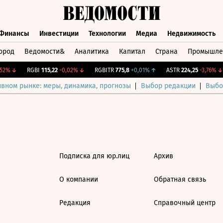
Финансы
Инвестиции
Технологии
Медиа
Недвижимость
ород
Ведомости&
Аналитика
Капитал
Страна
Промышле
а
Финансы
Инвестиции
Технологии
Медиа
Недвижимос
2%
↓
RGBI
115,22
-0,02%
↓
RGBITR
775,8
+0,01%
↑
ASTR
224,25
-3,76%
↓
ивном рынке: меры, динамика, прогнозы
Выбор редакции
Выбо
Подписка для юр.лиц
Архив
О компании
Обратная связь
Редакция
Справочный центр