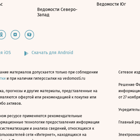
ьс
Ведомости Юг
Ведомости Северо-
Запад
я iOS
Скачать для Android
ание материалов допускается только при соблюдении
Сетевое изд
атки
и при наличии гиперссылки на vedomosti.ru
Решение Фе
ка, прогнозы и другие материалы, представленные на
информацио
 являются офертой или рекомендацией к покупке или
от 27 ноября
ибо активов.
Учредитель
ном ресурсе применяются рекомендательные
ормационные технологии предоставления информации
Главный ре
 систематизации и анализа сведений, относящихся к
ользователей сети «Интернет», находящихся на
Электронна