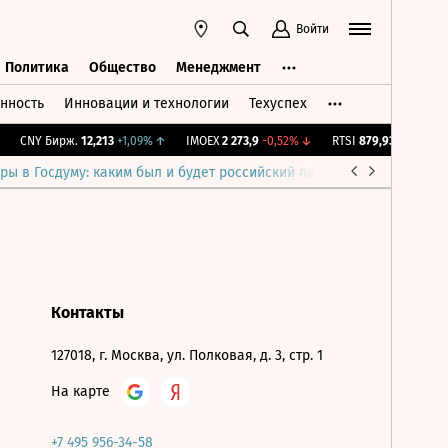
Войти
Политика
Общество
Менеджмент
нность
Инновации и технологии
Техуспех
ть
Политика
Общество
Менеджмент
CNY Бирж.
12,213
+1,09%
↑
IMOEX
2 273,9
-0,52%
↓
RTSI
879,93
-0,52%
↓
ры в Госдуму: каким был и будет российский парламент
Война н
Контакты
127018, г. Москва, ул. Полковая, д. 3, стр. 1
На карте
+7 495 956-34-58