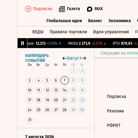
Подписка
Газета
MAX
Глобальные идеи
Бизнес
Экономика
ВЕДЫ
Правила торговли
Идеи управления
Г
Глобальные идеи
Бизнес
Экономик
76%
↓
CNY Бирж.
12,213
+1,09%
↑
IMOEX
2 273,9
-0,52%
↓
RTSI
879,93
-0,5
Ситуация на топл
КАЛЕНДАРЬ
Август
СОБЫТИЙ
Пн
Вт
Ср
Чт
Пт
Сб
Вс
1
2
3
4
5
6
7
8
9
10
11
12
13
14
15
16
Подписка
17
18
19
20
21
22
23
24
25
26
27
28
29
30
Реклама
31
РФРИТ
7 августа 2026