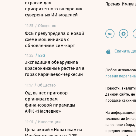
отрасли для
Премия Импул
приоритетного внедрения
суверенных ИИ-моделей
11:35
/ Общество
ФСБ предупредила о новой
схеме мошенников с
обновлением сим-карт
Скачать дл
11:25
/
ESG
Экспедиция обнаружила
краснокнижные растения в
Любое использов
горах Карачаево-Черкесии
правил перепеч
11:17
/ Общество
Новости, аналити
Суд вынес приговор
данном сайте, не
организаторам
продаже каких-л
финансовой пирамиды
АФК «Наследие»
На информацион
технологии (инф
11:07
/ Инвестиции
на основе сбора,
Цена акций «Новатэка» на
предпочтениям п
Мосбирже упала на 2,2%