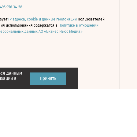
 495 956-34-58
ьзует
IP адреса, cookie и данные геолокации
Пользователей
овия использования содержатся в
Политике в отношении
персональных данных АО «Бизнес Ньюс Медиа»
ься данным
Принять
изации в