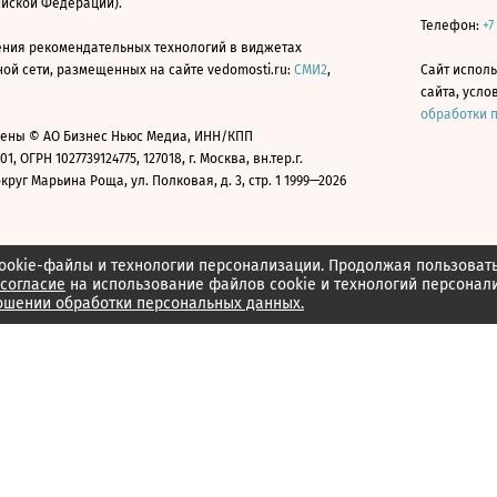
ийской Федерации).
Телефон:
+7
ния рекомендательных технологий в виджетах
й сети, размещенных на сайте vedomosti.ru:
СМИ2
,
Сайт испол
сайта, усл
обработки 
ены © АО Бизнес Ньюс Медиа, ИНН/КПП
01, ОГРН 1027739124775, 127018, г. Москва, вн.тер.г.
уг Марьина Роща, ул. Полковая, д. 3, стр. 1 1999—2026
ookie-файлы и технологии персонализации. Продолжая пользоват
согласие
на использование файлов cookie и технологий персонал
ошении обработки персональных данных.