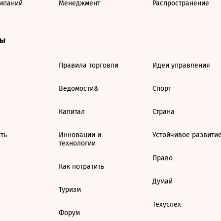
мпаний
Менеджмент
Распространение
ты
Правила торговли
Идеи управления
Ведомости&
Спорт
Капитал
Страна
ть
Инновации и
Устойчивое развити
технологии
Право
Как потратить
Думай
Туризм
Техуспех
Форум