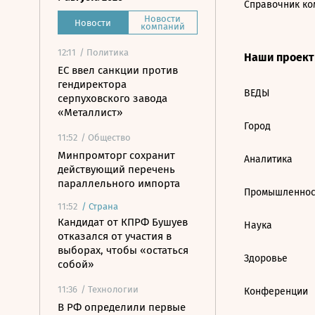
Справочник ко
Новости
Новости
компаний
12:11
/ Политика
Наши проек
ЕС ввел санкции против
гендиректора
ВЕДЫ
серпуховского завода
«Металлист»
Город
11:52
/ Общество
Минпромторг сохранит
Аналитика
действующий перечень
параллельного импорта
Промышленнос
11:52
/
Страна
Кандидат от КПРФ Бушуев
Наука
отказался от участия в
выборах, чтобы «остаться
Здоровье
собой»
11:36
/ Технологии
Конференции
В РФ определили первые