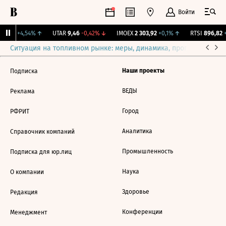
Войти
X
57,6
+4,54%
↑
UTAR
9,46
-0,42%
↓
IMOEX
2 303,92
+0,1%
↑
RTSI
896,82
+
Ситуация на топливном рынке: меры, динамика, прогнозы
Выб
Наши проекты
Подписка
ВЕДЫ
Реклама
Город
РФРИТ
Аналитика
Справочник компаний
Промышленность
Подписка для юр.лиц
Наука
О компании
Здоровье
Редакция
Конференции
Менеджмент