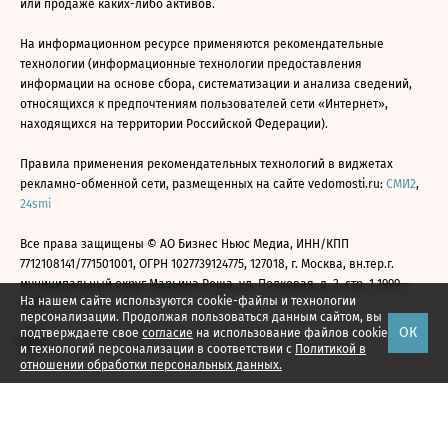
или продаже каких-либо активов.
На информационном ресурсе применяются рекомендательные
технологии (информационные технологии предоставления
информации на основе сбора, систематизации и анализа сведений,
относящихся к предпочтениям пользователей сети «Интернет»,
находящихся на территории Российской Федерации).
Правила применения рекомендательных технологий в виджетах
рекламно-обменной сети, размещенных на сайте vedomosti.ru:
СМИ2
,
24smi
Все права защищены © АО Бизнес Ньюс Медиа, ИНН/КПП
7712108141/771501001, ОГРН 1027739124775, 127018, г. Москва, вн.тер.г.
муниципальный округ Марьина Роща, ул. Полковая, д. 3, стр. 1 1999—
На нашем сайте используются cookie-файлы и технологии
2026
персонализации. Продолжая пользоваться данным сайтом, вы
ОК
подтверждаете свое
согласие
на использование файлов cookie
и технологий персонализации в соответствии с
Политикой в
отношении обработки персональных данных.