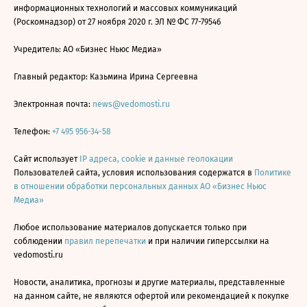
информационных технологий и массовых коммуникаций
(Роскомнадзор) от 27 ноября 2020 г. ЭЛ № ФС 77-79546
Учредитель: АО «Бизнес Ньюс Медиа»
Главный редактор: Казьмина Ирина Сергеевна
Электронная почта:
news@vedomosti.ru
Телефон:
+7 495 956-34-58
Сайт использует
IP адреса, cookie и данные геолокации
Пользователей сайта, условия использования содержатся в
Политике
в отношении обработки персональных данных АО «Бизнес Ньюс
Медиа»
Любое использование материалов допускается только при
соблюдении
правил перепечатки
и при наличии гиперссылки на
vedomosti.ru
Новости, аналитика, прогнозы и другие материалы, представленные
на данном сайте, не являются офертой или рекомендацией к покупке