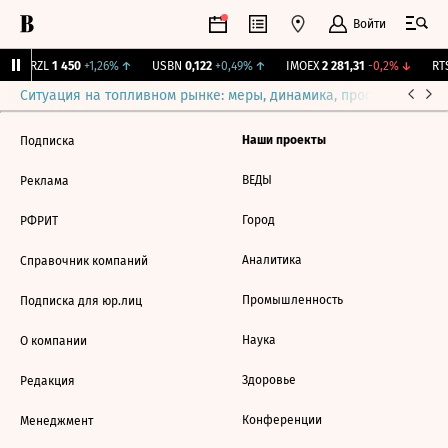
Войти
BRZL
1 450
+1,26%
↑
USBN
0,122
+0,49%
↑
IMOEX
2 281,31
-0,2%
↓
RTS
Ситуация на топливном рынке: меры, динамика, прогнозы
Выб
Наши проекты
Подписка
ВЕДЫ
Реклама
Город
РФРИТ
Аналитика
Справочник компаний
Промышленность
Подписка для юр.лиц
Наука
О компании
Здоровье
Редакция
Конференции
Менеджмент