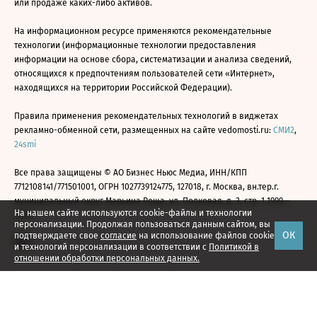
или продаже каких-либо активов.
На информационном ресурсе применяются рекомендательные
технологии (информационные технологии предоставления
информации на основе сбора, систематизации и анализа сведений,
относящихся к предпочтениям пользователей сети «Интернет»,
находящихся на территории Российской Федерации).
Правила применения рекомендательных технологий в виджетах
рекламно-обменной сети, размещенных на сайте vedomosti.ru:
СМИ2
,
24smi
Все права защищены © АО Бизнес Ньюс Медиа, ИНН/КПП
7712108141/771501001, ОГРН 1027739124775, 127018, г. Москва, вн.тер.г.
муниципальный округ Марьина Роща, ул. Полковая, д. 3, стр. 1 1999—
На нашем сайте используются cookie-файлы и технологии
2026
персонализации. Продолжая пользоваться данным сайтом, вы
ОК
подтверждаете свое
согласие
на использование файлов cookie
и технологий персонализации в соответствии с
Политикой в
отношении обработки персональных данных.