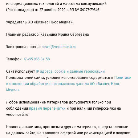
информационных технологий и массовых коммуникаций
(Роскомнадзор) от 27 ноября 2020 г. ЭЛ № ФС 77-79546
Учредитель: АО «Бизнес Ньюс Медиа»
Главный редактор: Казьмина Ирина Сергеевна
Электронная почта:
news@vedomosti.ru
Телефон:
+7 495 956-34-58
Сайт использует
IP адреса, cookie и данные геолокации
Пользователей сайта, условия использования содержатся в
Политике
в отношении обработки персональных данных АО «Бизнес Ньюс
Медиа»
Любое использование материалов допускается только при
соблюдении
правил перепечатки
и при наличии гиперссылки на
vedomosti.ru
Новости, аналитика, прогнозы и другие материалы, представленные
на данном сайте, не являются офертой или рекомендацией к покупке