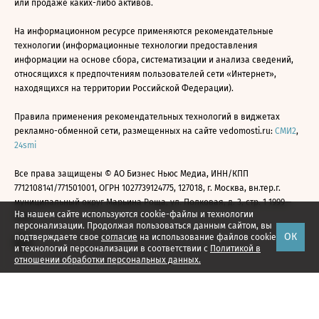
или продаже каких-либо активов.
На информационном ресурсе применяются рекомендательные
технологии (информационные технологии предоставления
информации на основе сбора, систематизации и анализа сведений,
относящихся к предпочтениям пользователей сети «Интернет»,
находящихся на территории Российской Федерации).
Правила применения рекомендательных технологий в виджетах
рекламно-обменной сети, размещенных на сайте vedomosti.ru:
СМИ2
,
24smi
Все права защищены © АО Бизнес Ньюс Медиа, ИНН/КПП
7712108141/771501001, ОГРН 1027739124775, 127018, г. Москва, вн.тер.г.
муниципальный округ Марьина Роща, ул. Полковая, д. 3, стр. 1 1999—
На нашем сайте используются cookie-файлы и технологии
2026
персонализации. Продолжая пользоваться данным сайтом, вы
ОК
подтверждаете свое
согласие
на использование файлов cookie
и технологий персонализации в соответствии с
Политикой в
отношении обработки персональных данных.