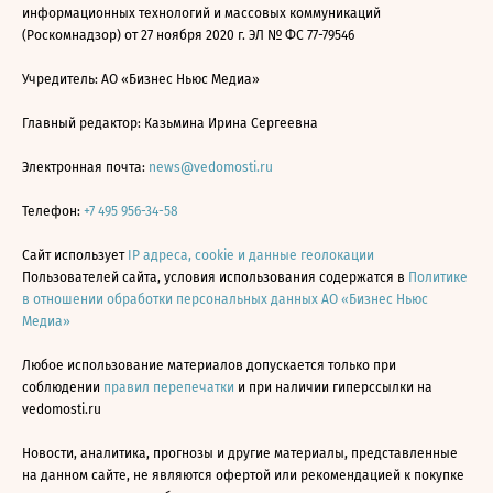
информационных технологий и массовых коммуникаций
(Роскомнадзор) от 27 ноября 2020 г. ЭЛ № ФС 77-79546
Учредитель: АО «Бизнес Ньюс Медиа»
Главный редактор: Казьмина Ирина Сергеевна
Электронная почта:
news@vedomosti.ru
Телефон:
+7 495 956-34-58
Сайт использует
IP адреса, cookie и данные геолокации
Пользователей сайта, условия использования содержатся в
Политике
в отношении обработки персональных данных АО «Бизнес Ньюс
Медиа»
Любое использование материалов допускается только при
соблюдении
правил перепечатки
и при наличии гиперссылки на
vedomosti.ru
Новости, аналитика, прогнозы и другие материалы, представленные
на данном сайте, не являются офертой или рекомендацией к покупке