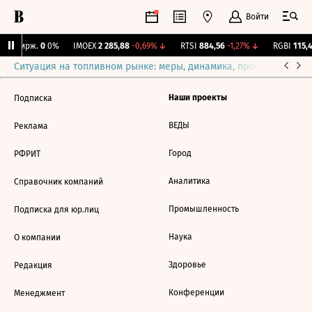
Войти
NY Бирж.
0
0%
IMOEX
2 285,88
-0,69%
↓
RTSI
884,56
-1,27%
↓
RGBI
115,4
Ситуация на топливном рынке: меры, динамика, прогнозы
Выб
Наши проекты
Подписка
ВЕДЫ
Реклама
Город
РФРИТ
Аналитика
Справочник компаний
Промышленность
Подписка для юр.лиц
Наука
О компании
Здоровье
Редакция
Конференции
Менеджмент