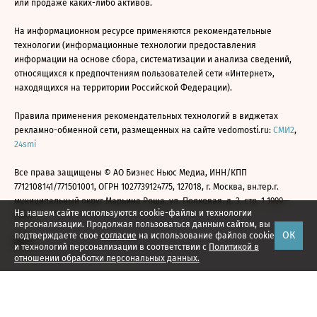
или продаже каких-либо активов.
На информационном ресурсе применяются рекомендательные
технологии (информационные технологии предоставления
информации на основе сбора, систематизации и анализа сведений,
относящихся к предпочтениям пользователей сети «Интернет»,
находящихся на территории Российской Федерации).
Правила применения рекомендательных технологий в виджетах
рекламно-обменной сети, размещенных на сайте vedomosti.ru:
СМИ2
,
24smi
Все права защищены © АО Бизнес Ньюс Медиа, ИНН/КПП
7712108141/771501001, ОГРН 1027739124775, 127018, г. Москва, вн.тер.г.
муниципальный округ Марьина Роща, ул. Полковая, д. 3, стр. 1 1999—
На нашем сайте используются cookie-файлы и технологии
2026
персонализации. Продолжая пользоваться данным сайтом, вы
ОК
подтверждаете свое
согласие
на использование файлов cookie
и технологий персонализации в соответствии с
Политикой в
отношении обработки персональных данных.