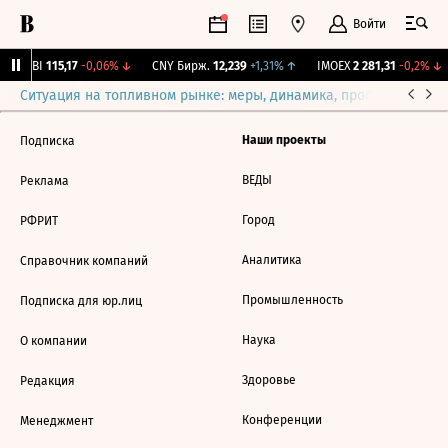
Войти
RGBI
115,17
-0,06%
↓
CNY Бирж.
12,239
+1,31%
↑
IMOEX
2 281,31
-0,2%
↓
Ситуация на топливном рынке: меры, динамика, прогнозы
Выб
Наши проекты
Подписка
ВЕДЫ
Реклама
Город
РФРИТ
Аналитика
Справочник компаний
Промышленность
Подписка для юр.лиц
Наука
О компании
Здоровье
Редакция
Конференции
Менеджмент