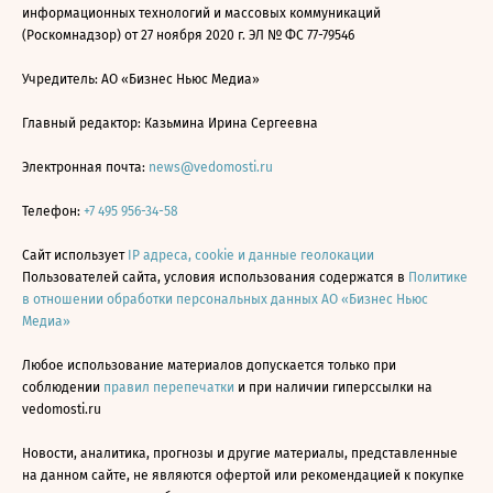
информационных технологий и массовых коммуникаций
(Роскомнадзор) от 27 ноября 2020 г. ЭЛ № ФС 77-79546
Учредитель: АО «Бизнес Ньюс Медиа»
Главный редактор: Казьмина Ирина Сергеевна
Электронная почта:
news@vedomosti.ru
Телефон:
+7 495 956-34-58
Сайт использует
IP адреса, cookie и данные геолокации
Пользователей сайта, условия использования содержатся в
Политике
в отношении обработки персональных данных АО «Бизнес Ньюс
Медиа»
Любое использование материалов допускается только при
соблюдении
правил перепечатки
и при наличии гиперссылки на
vedomosti.ru
Новости, аналитика, прогнозы и другие материалы, представленные
на данном сайте, не являются офертой или рекомендацией к покупке