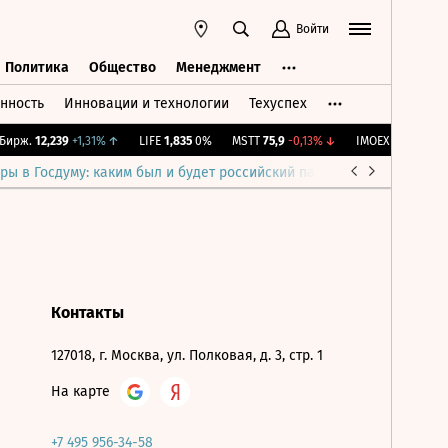
Войти
Политика
Общество
Менеджмент
нность
Инновации и технологии
Техуспех
ть
Политика
Общество
Менеджмент
ирж.
12,239
+1,31%
↑
LIFE
1,835
0%
MSTT
75,9
-0,13%
↓
IMOEX
2 281,31
-0,
ры в Госдуму: каким был и будет российский парламент
Война н
Контакты
127018, г. Москва, ул. Полковая, д. 3, стр. 1
На карте
+7 495 956-34-58