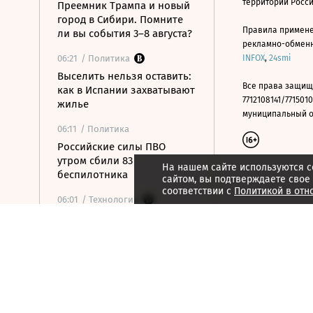
территории Росс
Преемник Трампа и новый
город в Сибири. Помните
Правила примене
ли вы события 3–8 августа?
рекламно-обменно
06:21
/ Политика
INFOX
,
24smi
Выселить нельзя оставить:
Все права защищ
как в Испании захватывают
7712108141/7715010
жилье
муниципальный окр
06:11
/ Политика
Российские силы ПВО
утром сбили 83
На нашем сайте используются c
беспилотника
сайтом, вы подтверждаете свое
соответствии с
Политикой в отн
06:01
/ Технологии
Китайские машины
заработают на спирту:
новости, которые вы могли
пропустить
05:59
/ Общество
В школах с сентября