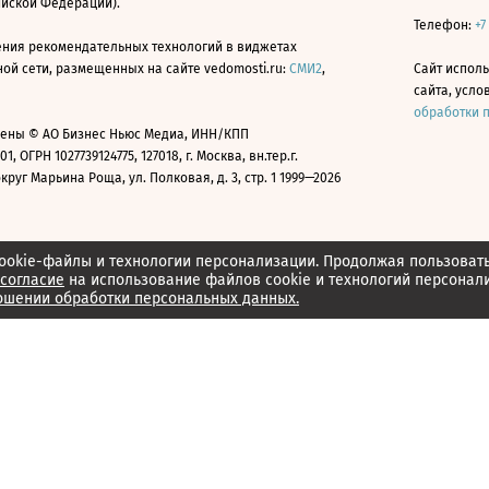
ийской Федерации).
Телефон:
+7
ния рекомендательных технологий в виджетах
й сети, размещенных на сайте vedomosti.ru:
СМИ2
,
Сайт испол
сайта, усл
обработки 
ены © АО Бизнес Ньюс Медиа, ИНН/КПП
01, ОГРН 1027739124775, 127018, г. Москва, вн.тер.г.
уг Марьина Роща, ул. Полковая, д. 3, стр. 1 1999—2026
ookie-файлы и технологии персонализации. Продолжая пользоват
согласие
на использование файлов cookie и технологий персонал
ошении обработки персональных данных.