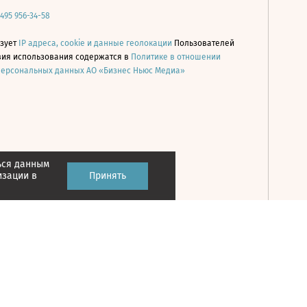
 495 956-34-58
ьзует
IP адреса, cookie и данные геолокации
Пользователей
овия использования содержатся в
Политике в отношении
персональных данных АО «Бизнес Ньюс Медиа»
ься данным
Принять
изации в