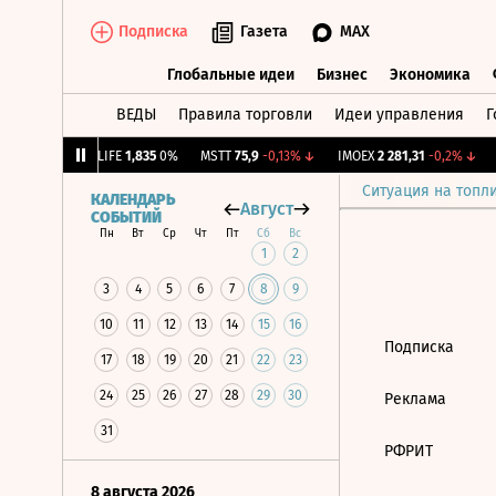
Подписка
Газета
MAX
Глобальные идеи
Бизнес
Экономика
ВЕДЫ
Правила торговли
Идеи управления
Г
Глобальные идеи
Бизнес
Экономик
39
+1,31%
↑
LIFE
1,835
0%
MSTT
75,9
-0,13%
↓
IMOEX
2 281,31
-0,2%
↓
R
Ситуация на топл
КАЛЕНДАРЬ
Август
СОБЫТИЙ
Пн
Вт
Ср
Чт
Пт
Сб
Вс
1
2
3
4
5
6
7
8
9
10
11
12
13
14
15
16
Подписка
17
18
19
20
21
22
23
24
25
26
27
28
29
30
Реклама
31
РФРИТ
8 августа 2026