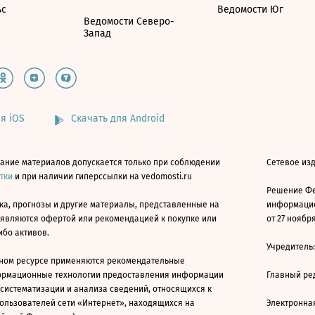
ьс
Ведомости Юг
Ведомости Северо-
Запад
я iOS
Скачать для Android
ание материалов допускается только при соблюдении
Сетевое изд
атки
и при наличии гиперссылки на vedomosti.ru
Решение Фе
ка, прогнозы и другие материалы, представленные на
информацио
 являются офертой или рекомендацией к покупке или
от 27 ноября
ибо активов.
Учредитель
ном ресурсе применяются рекомендательные
ормационные технологии предоставления информации
Главный ре
 систематизации и анализа сведений, относящихся к
ользователей сети «Интернет», находящихся на
Электронна