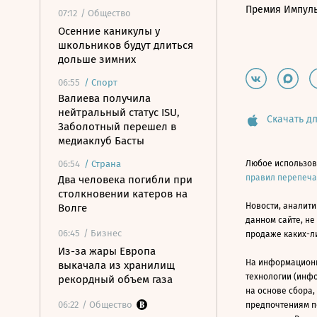
Премия Импул
07:12
/ Общество
Осенние каникулы у
школьников будут длиться
дольше зимних
06:55
/
Спорт
Валиева получила
нейтральный статус ISU,
Скачать дл
Заболотный перешел в
медиаклуб Басты
06:54
/
Страна
Любое использов
правил перепеч
Два человека погибли при
столкновении катеров на
Новости, аналити
Волге
данном сайте, не
06:45
/ Бизнес
продаже каких-л
Из-за жары Европа
На информацион
выкачала из хранилищ
технологии (инф
рекордный объем газа
на основе сбора,
06:22
/ Общество
предпочтениям п