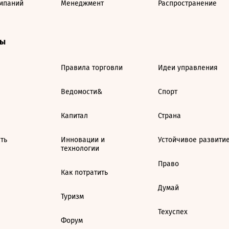
мпаний
Менеджмент
Распространение
ты
Правила торговли
Идеи управления
Ведомости&
Спорт
Капитал
Страна
ть
Инновации и
Устойчивое развити
технологии
Право
Как потратить
Думай
Туризм
Техуспех
Форум