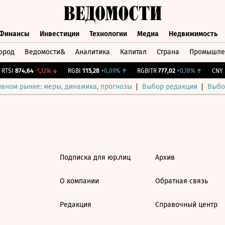
Финансы
Инвестиции
Технологии
Медиа
Недвижимость
ород
Ведомости&
Аналитика
Капитал
Страна
Промышле
а
Финансы
Инвестиции
Технологии
Медиа
Недвижимос
TSI
874,64
-1,12%
↓
RGBI
115,28
+0,09%
↑
RGBITR
777,02
+0,18%
↑
CNY Б
ивном рынке: меры, динамика, прогнозы
Выбор редакции
Выбо
Подписка для юр.лиц
Архив
О компании
Обратная связь
Редакция
Справочный центр