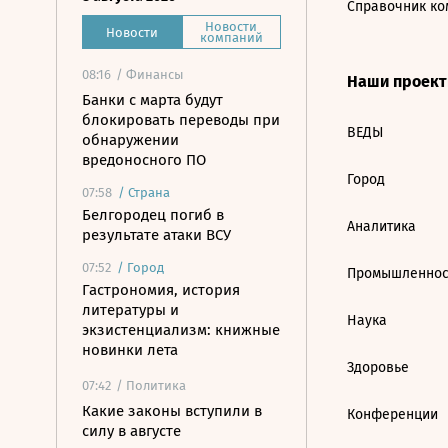
Справочник ко
Новости
Новости
компаний
08:16
/ Финансы
Наши проек
Банки с марта будут
блокировать переводы при
ВЕДЫ
обнаружении
вредоносного ПО
Город
07:58
/
Страна
Белгородец погиб в
Аналитика
результате атаки ВСУ
07:52
/
Город
Промышленнос
Гастрономия, история
литературы и
Наука
экзистенциализм: книжные
новинки лета
Здоровье
07:42
/ Политика
Какие законы вступили в
Конференции
силу в августе