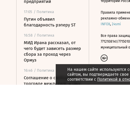
предприятий
территории Росс
17:05
/ Политика
Правила примене
рекламно-обменно
Путин объявил
INFOX
,
24smi
благодарность рэперу ST
16:58
/ Политика
Все права защищ
7712108141/7715010
МИД Ирана рассказал, от
муниципальный окр
чего будет зависеть размер
сбора за проход через
Ормуз
На нашем сайте используются c
16:46
/ Политика
сайтом, вы подтверждаете свое
Соглашение о свободной
соответствии с
Политикой в отн
торговле между ЕАЭС и ОАЭ
вступит в силу 6 октября
16:31
/
Страна
Роспотребнадзор сообщил
о загрязнении воздуха в
Энгельсе и Саратове
16:27
/ Политика