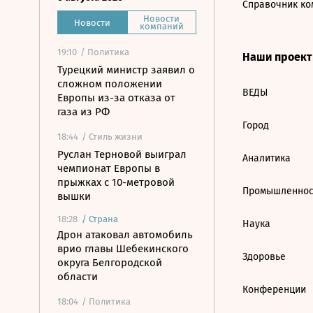
Справочник ко
Новости
Новости
компаний
19:10
/ Политика
Наши проек
Турецкий министр заявил о
сложном положении
ВЕДЫ
Европы из-за отказа от
газа из РФ
Город
18:44
/ Стиль жизни
Руслан Терновой выиграл
Аналитика
чемпионат Европы в
прыжках с 10-метровой
Промышленнос
вышки
18:28
/
Страна
Наука
Дрон атаковал автомобиль
врио главы Шебекинского
Здоровье
округа Белгородской
области
Конференции
18:04
/ Политика