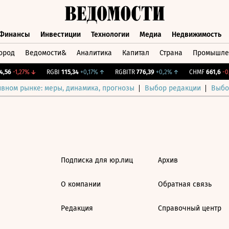
Финансы
Инвестиции
Технологии
Медиа
Недвижимость
ород
Ведомости&
Аналитика
Капитал
Страна
Промышле
а
Финансы
Инвестиции
Технологии
Медиа
Недвижимос
,56
-1,27%
↓
RGBI
115,34
+0,17%
↑
RGBITR
776,39
+0,2%
↑
CHMF
661,6
-0,
ивном рынке: меры, динамика, прогнозы
Выбор редакции
Выбо
Подписка для юр.лиц
Архив
О компании
Обратная связь
Редакция
Справочный центр