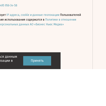
 495 956-34-58
ьзует
IP адреса, cookie и данные геолокации
Пользователей
овия использования содержатся в
Политике в отношении
персональных данных АО «Бизнес Ньюс Медиа»
ься данным
Принять
изации в