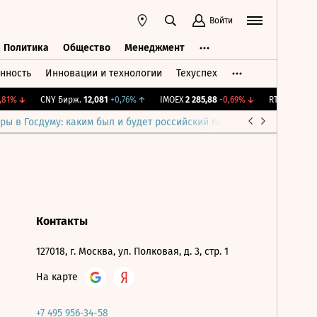
Войти
Политика
Общество
Менеджмент
нность
Инновации и технологии
Техуспех
ть
Политика
Общество
Менеджмент
81%
↓
CNY Бирж.
12,081
+0,76%
↑
IMOEX
2 285,88
-0,69%
↓
RTSI
884,56
-
ры в Госдуму: каким был и будет российский парламент
Война н
Контакты
127018, г. Москва, ул. Полковая, д. 3, стр. 1
На карте
+7 495 956-34-58