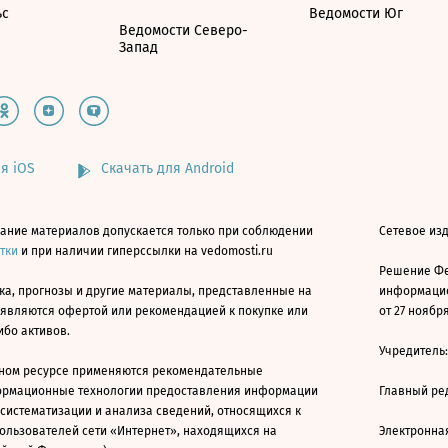
ьс
Ведомости Юг
Ведомости Северо-
Запад
я iOS
Скачать для Android
ание материалов допускается только при соблюдении
Сетевое изд
атки
и при наличии гиперссылки на vedomosti.ru
Решение Фе
ка, прогнозы и другие материалы, представленные на
информацио
 являются офертой или рекомендацией к покупке или
от 27 ноября
ибо активов.
Учредитель
ном ресурсе применяются рекомендательные
ормационные технологии предоставления информации
Главный ре
 систематизации и анализа сведений, относящихся к
ользователей сети «Интернет», находящихся на
Электронна