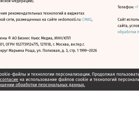
ийской Федерации).
Телефон:
+7
ния рекомендательных технологий в виджетах
й сети, размещенных на сайте vedomosti.ru:
СМИ2
,
Сайт испол
сайта, усл
обработки 
ены © АО Бизнес Ньюс Медиа, ИНН/КПП
01, ОГРН 1027739124775, 127018, г. Москва, вн.тер.г.
уг Марьина Роща, ул. Полковая, д. 3, стр. 1 1999—2026
ookie-файлы и технологии персонализации. Продолжая пользоват
согласие
на использование файлов cookie и технологий персонал
ошении обработки персональных данных.