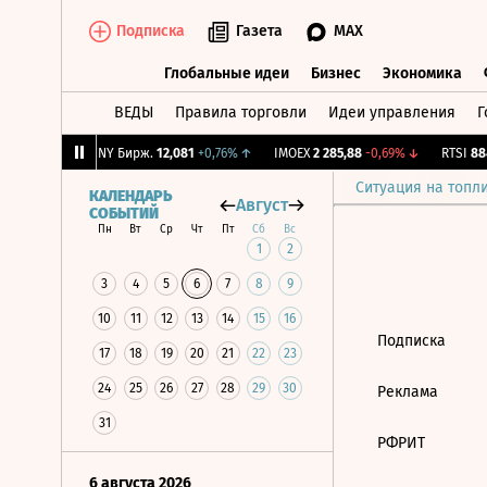
Подписка
Газета
MAX
Глобальные идеи
Бизнес
Экономика
ВЕДЫ
Правила торговли
Идеи управления
Г
Глобальные идеи
Бизнес
Экономик
6
-0,81%
↓
CNY Бирж.
12,081
+0,76%
↑
IMOEX
2 285,88
-0,69%
↓
RTSI
884
Ситуация на топл
КАЛЕНДАРЬ
Август
СОБЫТИЙ
Пн
Вт
Ср
Чт
Пт
Сб
Вс
1
2
3
4
5
6
7
8
9
10
11
12
13
14
15
16
Подписка
17
18
19
20
21
22
23
24
25
26
27
28
29
30
Реклама
31
РФРИТ
6 августа 2026