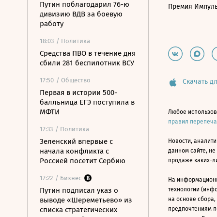
Путин поблагодарил 76-ю
Премия Импул
дивизию ВДВ за боевую
работу
18:03
/ Политика
Средства ПВО в течение дня
сбили 281 беспилотник ВСУ
17:50
/ Общество
Скачать дл
Первая в истории 500-
балльница ЕГЭ поступила в
МФТИ
Любое использов
правил перепеч
17:33
/ Политика
Зеленский впервые с
Новости, аналити
начала конфликта с
данном сайте, не
Россией посетит Сербию
продаже каких-л
17:22
/ Бизнес
На информацион
Путин подписал указ о
технологии (инф
выводе «Шереметьево» из
на основе сбора,
списка стратегических
предпочтениям п