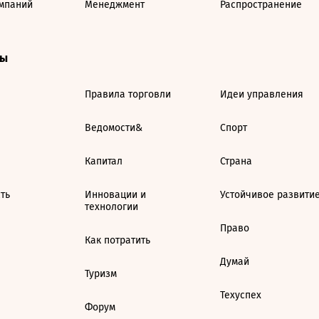
мпаний
Менеджмент
Распространение
ты
Правила торговли
Идеи управления
Ведомости&
Спорт
Капитал
Страна
ть
Инновации и
Устойчивое развити
технологии
Право
Как потратить
Думай
Туризм
Техуспех
Форум