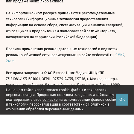
или продаже каких-либо активов.
На информационном ресурсе применяются рекомендательные
технологии (информационные технологии предоставления
информации на основе сбора, систематизации и анализа сведений,
относящихся к предпочтениям пользователей сети «Интернет»,
находящихся на территории Российской Федерации).
Правила применения рекомендательных технологий в виджетах
рекламно-обменной сети, размещенных на сайте vedomosti.ru:
СМИ2
,
24smi
Все права защищены © АО Бизнес Ньюс Медиа, ИНН/КПП
7712108141/771501001, ОГРН 1027739124775, 127018, г. Москва, вн.тер.г.
муниципальный округ Марьина Роща, ул. Полковая, д. 3, стр. 1 1999—
На нашем сайте используются cookie-файлы и технологии
2026
персонализации. Продолжая пользоваться данным сайтом, вы
ОК
подтверждаете свое
согласие
на использование файлов cookie
и технологий персонализации в соответствии с
Политикой в
отношении обработки персональных данных.