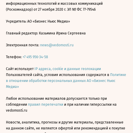
информационных технологий и массовых коммуникаций
(Роскомнадзор) от 27 ноября 2020 г. ЭЛ № ФС 77-79546
Учредитель: АО «Бизнес Ньюс Медиа»
Главный редактор: Казьмина Ирина Сергеевна
Электронная почта:
news@vedomosti.ru
Телефон:
+7 495 956-34-58
Сайт использует
IP адреса, cookie и данные геолокации
Пользователей сайта, условия использования содержатся в
Политике
в отношении обработки персональных данных АО «Бизнес Ньюс
Медиа»
Любое использование материалов допускается только при
соблюдении
правил перепечатки
и при наличии гиперссылки на
vedomosti.ru
Новости, аналитика, прогнозы и другие материалы, представленные
на данном сайте, не являются офертой или рекомендацией к покупке