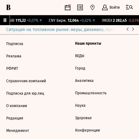
Войти
RGBI
115,22
+0,07%
↑
CNY Бирж.
12,064
+0,62%
↑
IMOEX
2 282,45
-0,83%
Ситуация на топливном рынке: меры, динамика, прогнозы
Выб
Наши проекты
Подписка
ВЕДЫ
Реклама
Город
РФРИТ
Аналитика
Справочник компаний
Промышленность
Подписка для юр.лиц
Наука
О компании
Здоровье
Редакция
Конференции
Менеджмент