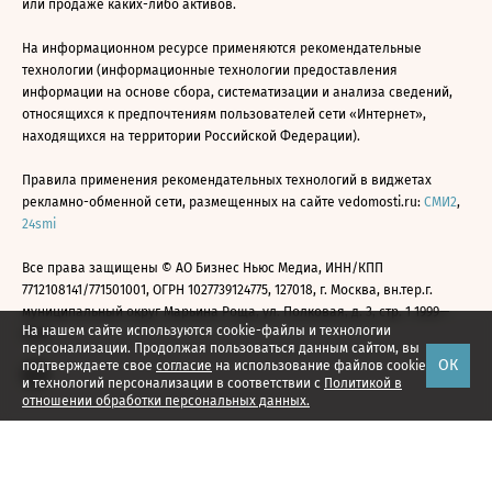
или продаже каких-либо активов.
На информационном ресурсе применяются рекомендательные
технологии (информационные технологии предоставления
информации на основе сбора, систематизации и анализа сведений,
относящихся к предпочтениям пользователей сети «Интернет»,
находящихся на территории Российской Федерации).
Правила применения рекомендательных технологий в виджетах
рекламно-обменной сети, размещенных на сайте vedomosti.ru:
СМИ2
,
24smi
Все права защищены © АО Бизнес Ньюс Медиа, ИНН/КПП
7712108141/771501001, ОГРН 1027739124775, 127018, г. Москва, вн.тер.г.
муниципальный округ Марьина Роща, ул. Полковая, д. 3, стр. 1 1999—
На нашем сайте используются cookie-файлы и технологии
2026
персонализации. Продолжая пользоваться данным сайтом, вы
ОК
подтверждаете свое
согласие
на использование файлов cookie
и технологий персонализации в соответствии с
Политикой в
отношении обработки персональных данных.