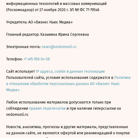
информационных технологий и массовых коммуникаций
(Роскомнадзор) от 27 ноября 2020 г. ЭЛ № ФС 77-79546
Учредитель: АО «Бизнес Ньюс Медиа»
Главный редактор: Казьмина Ирина Сергеевна
Электронная почта:
news@vedomosti.ru
Телефон:
+7 495 956-34-58
Сайт использует
IP адреса, cookie и данные геолокации
Пользователей сайта, условия использования содержатся в
Политике
в отношении обработки персональных данных АО «Бизнес Ньюс
Медиа»
Любое использование материалов допускается только при
соблюдении
правил перепечатки
и при наличии гиперссылки на
vedomosti.ru
Новости, аналитика, прогнозы и другие материалы, представленные
на данном сайте, не являются офертой или рекомендацией к покупке