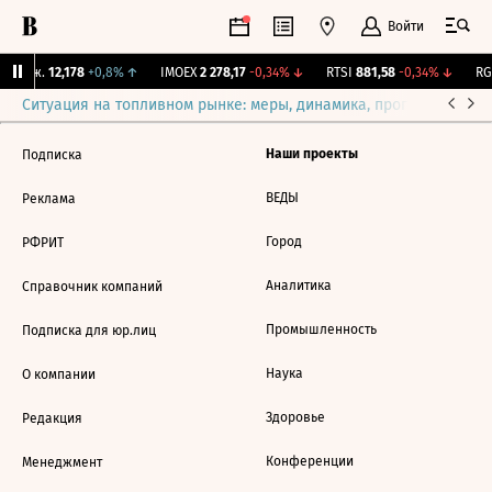
Войти
 Бирж.
12,178
+0,8%
↑
IMOEX
2 278,17
-0,34%
↓
RTSI
881,58
-0,34%
↓
RGB
Ситуация на топливном рынке: меры, динамика, прогнозы
Выб
Наши проекты
Подписка
ВЕДЫ
Реклама
Город
РФРИТ
Аналитика
Справочник компаний
Промышленность
Подписка для юр.лиц
Наука
О компании
Здоровье
Редакция
Конференции
Менеджмент