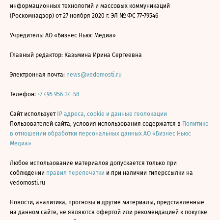
информационных технологий и массовых коммуникаций
(Роскомнадзор) от 27 ноября 2020 г. ЭЛ № ФС 77-79546
Учредитель: АО «Бизнес Ньюс Медиа»
Главный редактор: Казьмина Ирина Сергеевна
Электронная почта:
news@vedomosti.ru
Телефон:
+7 495 956-34-58
Сайт использует
IP адреса, cookie и данные геолокации
Пользователей сайта, условия использования содержатся в
Политике
в отношении обработки персональных данных АО «Бизнес Ньюс
Медиа»
Любое использование материалов допускается только при
соблюдении
правил перепечатки
и при наличии гиперссылки на
vedomosti.ru
Новости, аналитика, прогнозы и другие материалы, представленные
на данном сайте, не являются офертой или рекомендацией к покупке