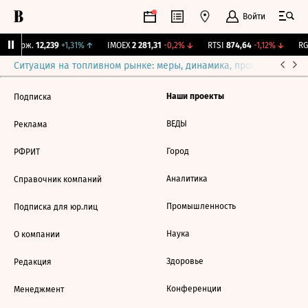
Войти
Y Бирж.
12,239
+1,31%
↑
IMOEX
2 281,31
-0,2%
↓
RTSI
874,64
-1,12%
↓
RG
Ситуация на топливном рынке: меры, динамика, прогнозы
Выб
Наши проекты
Подписка
ВЕДЫ
Реклама
Город
РФРИТ
Аналитика
Справочник компаний
Промышленность
Подписка для юр.лиц
Наука
О компании
Здоровье
Редакция
Конференции
Менеджмент