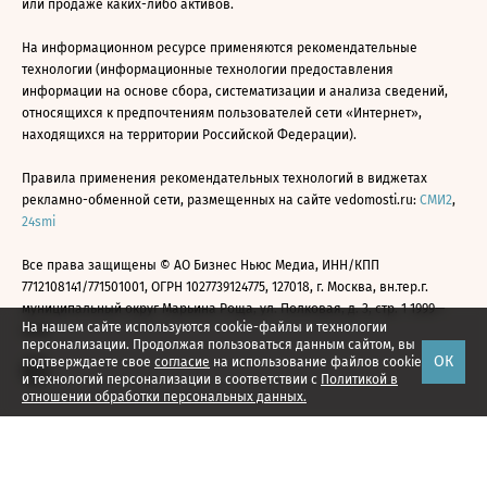
или продаже каких-либо активов.
На информационном ресурсе применяются рекомендательные
технологии (информационные технологии предоставления
информации на основе сбора, систематизации и анализа сведений,
относящихся к предпочтениям пользователей сети «Интернет»,
находящихся на территории Российской Федерации).
Правила применения рекомендательных технологий в виджетах
рекламно-обменной сети, размещенных на сайте vedomosti.ru:
СМИ2
,
24smi
Все права защищены © АО Бизнес Ньюс Медиа, ИНН/КПП
7712108141/771501001, ОГРН 1027739124775, 127018, г. Москва, вн.тер.г.
муниципальный округ Марьина Роща, ул. Полковая, д. 3, стр. 1 1999—
На нашем сайте используются cookie-файлы и технологии
2026
персонализации. Продолжая пользоваться данным сайтом, вы
ОК
подтверждаете свое
согласие
на использование файлов cookie
и технологий персонализации в соответствии с
Политикой в
отношении обработки персональных данных.