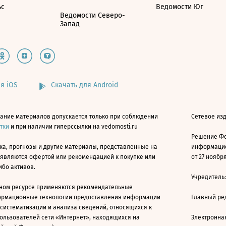
ьс
Ведомости Юг
Ведомости Северо-
Запад
я iOS
Скачать для Android
ание материалов допускается только при соблюдении
Сетевое изд
атки
и при наличии гиперссылки на vedomosti.ru
Решение Фе
ка, прогнозы и другие материалы, представленные на
информацио
 являются офертой или рекомендацией к покупке или
от 27 ноября
ибо активов.
Учредитель
ном ресурсе применяются рекомендательные
ормационные технологии предоставления информации
Главный ре
 систематизации и анализа сведений, относящихся к
ользователей сети «Интернет», находящихся на
Электронна