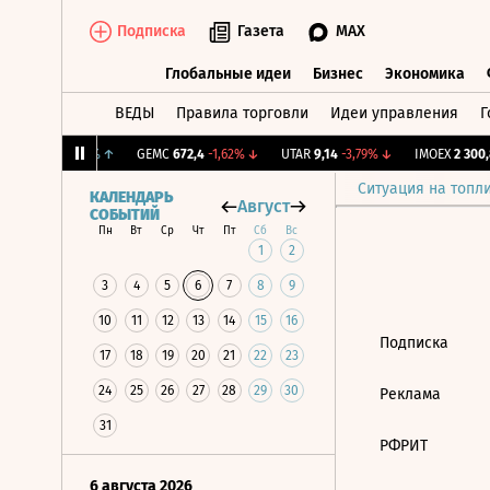
Подписка
Газета
MAX
Глобальные идеи
Бизнес
Экономика
ВЕДЫ
Правила торговли
Идеи управления
Г
Глобальные идеи
Бизнес
Экономик
.
12,063
+0,61%
↑
GEMC
672,4
-1,62%
↓
UTAR
9,14
-3,79%
↓
IMOEX
2 300,8
Ситуация на топл
КАЛЕНДАРЬ
Август
СОБЫТИЙ
Пн
Вт
Ср
Чт
Пт
Сб
Вс
1
2
3
4
5
6
7
8
9
10
11
12
13
14
15
16
Подписка
17
18
19
20
21
22
23
24
25
26
27
28
29
30
Реклама
31
РФРИТ
6 августа 2026