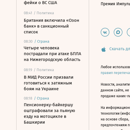
фейки о ВС США
Премия Импул
08:41
/ Политика
Британия включила «Озон
банк» в санкционный
список
08:30
/
Страна
Четыре человека
Скачать дл
пострадали при атаке БПЛА
на Нижегородскую область
Любое использов
08:19
/ Политика
правил перепеч
В МИД России призвали
готовиться к затяжным
Новости, аналити
боям на Украине
данном сайте, не
продаже каких-л
08:18
/
Страна
Пенсионерку-байкершу
На информацион
оштрафовали за пьяную
технологии (инф
езду на мотоцикле в
на основе сбора,
Башкирии
предпочтениям п