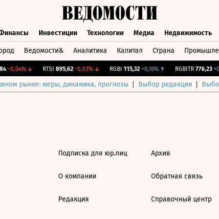
Финансы
Инвестиции
Технологии
Медиа
Недвижимость
ород
Ведомости&
Аналитика
Капитал
Страна
Промышле
а
Финансы
Инвестиции
Технологии
Медиа
Недвижимос
4
-0,04%
↓
RTSI
895,62
-0,03%
↓
RGBI
115,32
+0,16%
↑
RGBITR
776,23
+0,
ивном рынке: меры, динамика, прогнозы
Выбор редакции
Выбо
Подписка для юр.лиц
Архив
О компании
Обратная связь
Редакция
Справочный центр