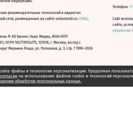
ийской Федерации).
Телефон:
+7
ния рекомендательных технологий в виджетах
й сети, размещенных на сайте vedomosti.ru:
СМИ2
,
Сайт испол
сайта, усл
обработки 
ены © АО Бизнес Ньюс Медиа, ИНН/КПП
01, ОГРН 1027739124775, 127018, г. Москва, вн.тер.г.
уг Марьина Роща, ул. Полковая, д. 3, стр. 1 1999—2026
ookie-файлы и технологии персонализации. Продолжая пользоват
согласие
на использование файлов cookie и технологий персонал
ошении обработки персональных данных.