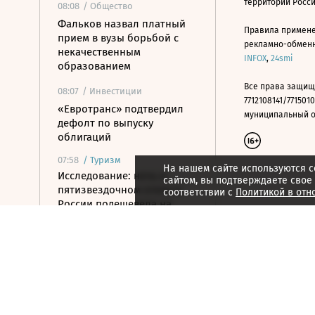
территории Росс
08:08
/ Общество
Фальков назвал платный
Правила примене
прием в вузы борьбой с
рекламно-обменно
некачественным
INFOX
,
24smi
образованием
Все права защищ
08:07
/ Инвестиции
7712108141/7715010
«Евротранс» подтвердил
муниципальный окр
дефолт по выпуску
облигаций
07:58
/
Туризм
На нашем сайте используются c
Исследование: ночь в
сайтом, вы подтверждаете свое
пятизвездочном отеле в
соответствии с
Политикой в отн
России подешевела на
10,6% за год
07:44
/
Город
Рынок недвижимости Дубая
в июле достиг $7,1 млрд
07:39
/ Бизнес
Хуснуллин предложил