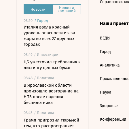
Справочник ко
Новости
Новости
компаний
08:50
/
Город
Наши проек
Италия ввела красный
уровень опасности из-за
ВЕДЫ
жары во всех 27 крупных
городах
Город
08:49
/ Инвестиции
ЦБ ужесточил требования к
Аналитика
листингу ценных бумаг
08:48
/ Политика
Промышленнос
В Ярославской области
произошло возгорание на
Наука
НПЗ после падения
беспилотника
Здоровье
08:45
/ Политика
Конференции
Трамп пригрозил тюрьмой
тем, кто распространяет