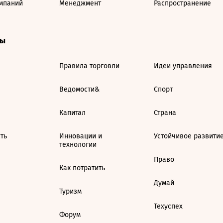
мпаний
Менеджмент
Распространение
ты
Правила торговли
Идеи управления
Ведомости&
Спорт
Капитал
Страна
ть
Инновации и
Устойчивое развити
технологии
Право
Как потратить
Думай
Туризм
Техуспех
Форум