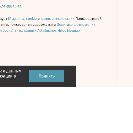
 495 956-34-58
ьзует
IP адреса, cookie и данные геолокации
Пользователей
овия использования содержатся в
Политике в отношении
персональных данных АО «Бизнес Ньюс Медиа»
ься данным
Принять
изации в