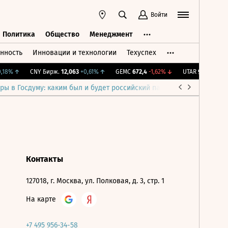
Войти
Политика
Общество
Менеджмент
нность
Инновации и технологии
Техуспех
ть
Политика
Общество
Менеджмент
18%
↑
CNY Бирж.
12,063
+0,61%
↑
GEMC
672,4
-1,62%
↓
UTAR
9,14
-3,79%
ры в Госдуму: каким был и будет российский парламент
Война н
Контакты
127018, г. Москва, ул. Полковая, д. 3, стр. 1
На карте
+7 495 956-34-58