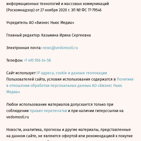
информационных технологий и массовых коммуникаций
(Роскомнадзор) от 27 ноября 2020 г. ЭЛ № ФС 77-79546
Учредитель: АО «Бизнес Ньюс Медиа»
Главный редактор: Казьмина Ирина Сергеевна
Электронная почта:
news@vedomosti.ru
Телефон:
+7 495 956-34-58
Сайт использует
IP адреса, cookie и данные геолокации
Пользователей сайта, условия использования содержатся в
Политике
в отношении обработки персональных данных АО «Бизнес Ньюс
Медиа»
Любое использование материалов допускается только при
соблюдении
правил перепечатки
и при наличии гиперссылки на
vedomosti.ru
Новости, аналитика, прогнозы и другие материалы, представленные
на данном сайте, не являются офертой или рекомендацией к покупке