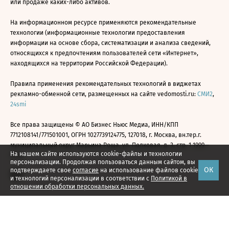
или продаже каких-либо активов.
На информационном ресурсе применяются рекомендательные
технологии (информационные технологии предоставления
информации на основе сбора, систематизации и анализа сведений,
относящихся к предпочтениям пользователей сети «Интернет»,
находящихся на территории Российской Федерации).
Правила применения рекомендательных технологий в виджетах
рекламно-обменной сети, размещенных на сайте vedomosti.ru:
СМИ2
,
24smi
Все права защищены © АО Бизнес Ньюс Медиа, ИНН/КПП
7712108141/771501001, ОГРН 1027739124775, 127018, г. Москва, вн.тер.г.
муниципальный округ Марьина Роща, ул. Полковая, д. 3, стр. 1 1999—
На нашем сайте используются cookie-файлы и технологии
2026
персонализации. Продолжая пользоваться данным сайтом, вы
ОК
подтверждаете свое
согласие
на использование файлов cookie
и технологий персонализации в соответствии с
Политикой в
отношении обработки персональных данных.