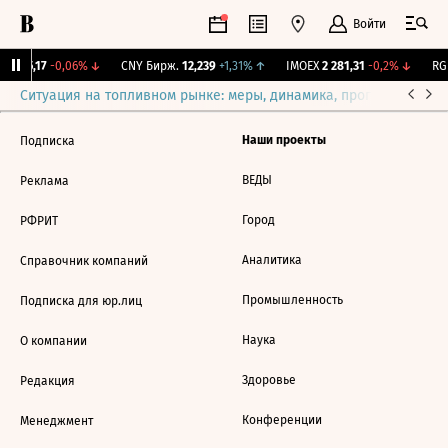
Войти
BI
115,17
-0,06%
↓
CNY Бирж.
12,239
+1,31%
↑
IMOEX
2 281,31
-0,2%
↓
RGB
Ситуация на топливном рынке: меры, динамика, прогнозы
Выб
Наши проекты
Подписка
ВЕДЫ
Реклама
Город
РФРИТ
Аналитика
Справочник компаний
Промышленность
Подписка для юр.лиц
Наука
О компании
Здоровье
Редакция
Конференции
Менеджмент