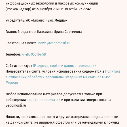
информационных технологий и массовых коммуникаций
(Роскомнадзор) от 27 ноября 2020 г. ЭЛ № ФС 77-79546
Учредитель: АО «Бизнес Ньюс Медиа»
Главный редактор: Казьмина Ирина Сергеевна
Электронная почта:
news@vedomosti.ru
Телефон:
+7 495 956-34-58
Сайт использует
IP адреса, cookie и данные геолокации
Пользователей сайта, условия использования содержатся в
Политике
в отношении обработки персональных данных АО «Бизнес Ньюс
Медиа»
Любое использование материалов допускается только при
соблюдении
правил перепечатки
и при наличии гиперссылки на
vedomosti.ru
Новости, аналитика, прогнозы и другие материалы, представленные
на данном сайте, не являются офертой или рекомендацией к покупке