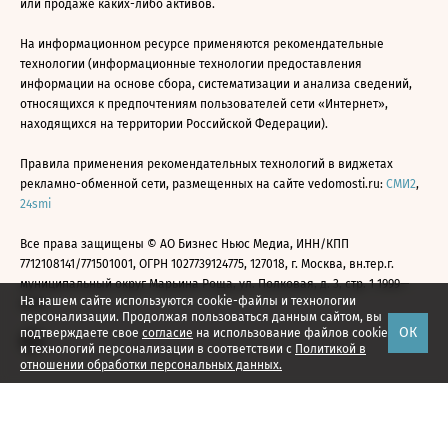
или продаже каких-либо активов.
На информационном ресурсе применяются рекомендательные
технологии (информационные технологии предоставления
информации на основе сбора, систематизации и анализа сведений,
относящихся к предпочтениям пользователей сети «Интернет»,
находящихся на территории Российской Федерации).
Правила применения рекомендательных технологий в виджетах
рекламно-обменной сети, размещенных на сайте vedomosti.ru:
СМИ2
,
24smi
Все права защищены © АО Бизнес Ньюс Медиа, ИНН/КПП
7712108141/771501001, ОГРН 1027739124775, 127018, г. Москва, вн.тер.г.
муниципальный округ Марьина Роща, ул. Полковая, д. 3, стр. 1 1999—
На нашем сайте используются cookie-файлы и технологии
2026
персонализации. Продолжая пользоваться данным сайтом, вы
ОК
подтверждаете свое
согласие
на использование файлов cookie
и технологий персонализации в соответствии с
Политикой в
отношении обработки персональных данных.