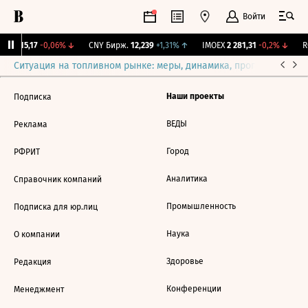
Войти
GBI
115,17
-0,06%
↓
CNY Бирж.
12,239
+1,31%
↑
IMOEX
2 281,31
-0,2%
↓
RG
Ситуация на топливном рынке: меры, динамика, прогнозы
Выб
Наши проекты
Подписка
ВЕДЫ
Реклама
Город
РФРИТ
Аналитика
Справочник компаний
Промышленность
Подписка для юр.лиц
Наука
О компании
Здоровье
Редакция
Конференции
Менеджмент