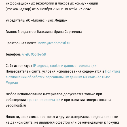
информационных технологий и массовых коммуникаций
(Роскомнадзор) от 27 ноября 2020 г. ЭЛ № ФС 77-79546
Учредитель: АО «Бизнес Ньюс Медиа»
Главный редактор: Казьмина Ирина Сергеевна
Электронная почта:
news@vedomosti.ru
Телефон:
+7 495 956-34-58
Сайт использует
IP адреса, cookie и данные геолокации
Пользователей сайта, условия использования содержатся в
Политике
в отношении обработки персональных данных АО «Бизнес Ньюс
Медиа»
Любое использование материалов допускается только при
соблюдении
правил перепечатки
и при наличии гиперссылки на
vedomosti.ru
Новости, аналитика, прогнозы и другие материалы, представленные
на данном сайте, не являются офертой или рекомендацией к покупке