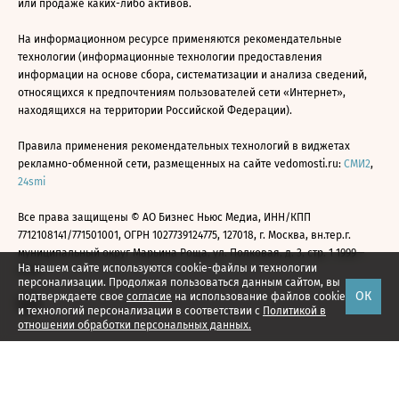
или продаже каких-либо активов.
На информационном ресурсе применяются рекомендательные
технологии (информационные технологии предоставления
информации на основе сбора, систематизации и анализа сведений,
относящихся к предпочтениям пользователей сети «Интернет»,
находящихся на территории Российской Федерации).
Правила применения рекомендательных технологий в виджетах
рекламно-обменной сети, размещенных на сайте vedomosti.ru:
СМИ2
,
24smi
Все права защищены © АО Бизнес Ньюс Медиа, ИНН/КПП
7712108141/771501001, ОГРН 1027739124775, 127018, г. Москва, вн.тер.г.
муниципальный округ Марьина Роща, ул. Полковая, д. 3, стр. 1 1999—
На нашем сайте используются cookie-файлы и технологии
2026
персонализации. Продолжая пользоваться данным сайтом, вы
ОК
подтверждаете свое
согласие
на использование файлов cookie
и технологий персонализации в соответствии с
Политикой в
отношении обработки персональных данных.