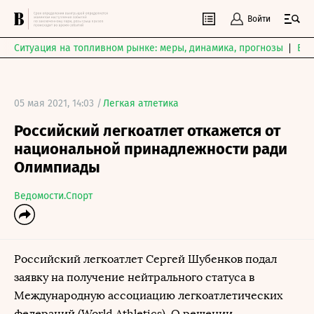
Войти
Ситуация на топливном рынке: меры, динамика, прогнозы
Выб
05 мая 2021, 14:03 /
Легкая атлетика
Российский легкоатлет откажется от
национальной принадлежности ради
Олимпиады
Ведомости.Спорт
Российский легкоатлет Сергей Шубенков подал
заявку на получение нейтрального статуса в
Международную ассоциацию легкоатлетических
федераций (World Athletics). О решении