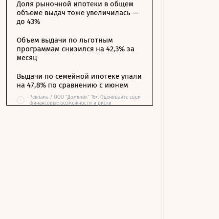
Доля рыночной ипотеки в общем
объеме выдач тоже увеличилась —
до 43%
Объем выдачи по льготным
программам снизился на 42,3% за
месяц
Выдачи по семейной ипотеке упали
на 47,8% по сравнению с июнем
Реклама / ООО "Домклик" 16+. Оценивайте свои
i
финансовые возможности и риски