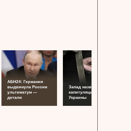
АБН24: Германия
выдвинула России
Запад назвал дату
ультиматум —
капитуляции
детали
Украины