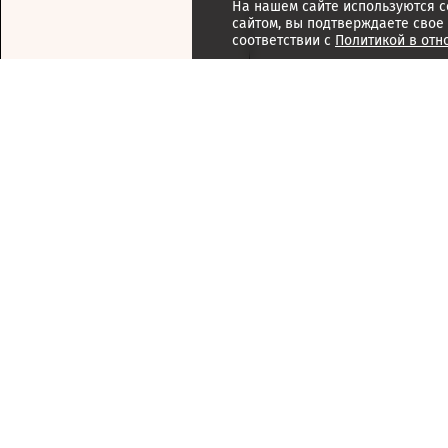
На нашем сайте используются c
сайтом, вы подтверждаете свое
соответствии с
Политикой в отн
Подписка
Реклама
Справочник компаний