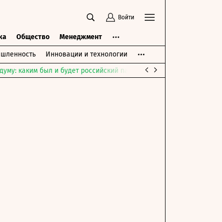
Войти
ка
Общество
Менеджмент
шленность
Инновации и технологии
думу: каким был и будет российский парламент
Война на Ближне