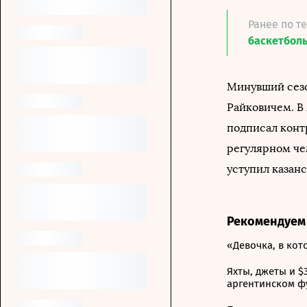
Ранее по т
баскетбол
Минувший сезо
Райковичем. В 
подписал контр
регулярном че
уступил казан
Рекомендуем
«Девочка, в ко
Яхты, джеты и $
аргентинском ф