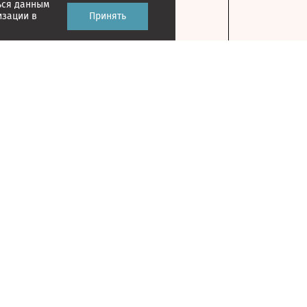
ься данным
изации в
Принять
Контакты
127018, г. Москва, ул. Полковая, д. 3, стр. 1
На карте