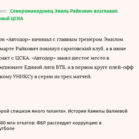
еме:
Северомакедонец Эмиль Райкович возглавил
ьный ЦСКА
н «Автодор» начинал с главным тренером Эмилом
марте Райкович покинул саратовский клуб, а в июне
акт с ЦСКА. «Автодор» занял шестое место в
мпионате Единой лиги ВТБ, а в первом круге плей-офф
скому УНИКСу в серии из трех матчей.
торой слишком много таланта». История Камилы Валиевой
300 млн откатов: ФБР расследует коррупцию в
утболе