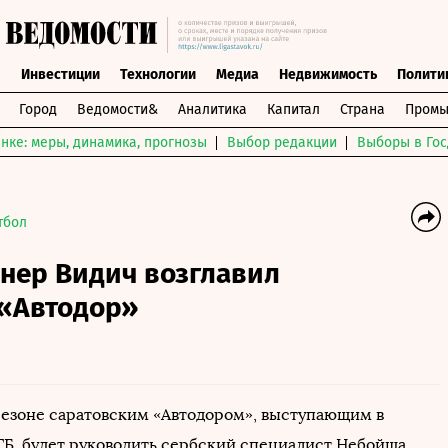
ы
Инвестиции
Технологии
Медиа
Недвижимость
Полити
Город
Ведомости&
Аналитика
Капитал
Страна
Промы
нке: меры, динамика, прогнозы
Выбор редакции
Выборы в Гос
тбол
нер Видич возглавил
 «Автодор»
езоне саратовским «Автодором», выступающим в
ТБ, будет руководить сербский специалист Небойша