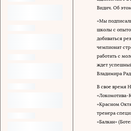
Видич. Об это
«Мы подписали
школы с опыто
добиваться рез
чемпионат стра
работать с мо
ждет успешный
Владимира Рад
В свое время 
«Локомотива-К
«Красном Октя
тренера специ
«Балкан» (Ботев