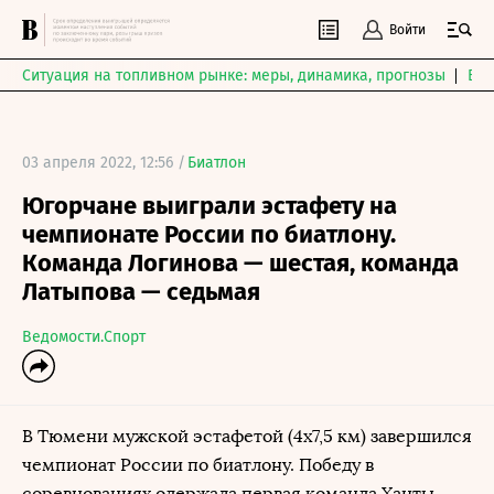
Войти
Ситуация на топливном рынке: меры, динамика, прогнозы
Выб
03 апреля 2022, 12:56 /
Биатлон
Югорчане выиграли эстафету на
чемпионате России по биатлону.
Команда Логинова — шестая, команда
Латыпова — седьмая
Ведомости.Спорт
В Тюмени мужской эстафетой (4x7,5 км) завершился
чемпионат России по биатлону. Победу в
соревнованиях одержала первая команда Ханты-