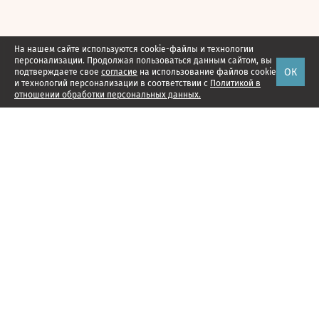
На нашем сайте используются cookie-файлы и технологии
персонализации. Продолжая пользоваться данным сайтом, вы
ОК
подтверждаете свое
согласие
на использование файлов cookie
и технологий персонализации в соответствии с
Политикой в
отношении обработки персональных данных.
Наши проекты
Подписка
Реклама
Справочник компаний