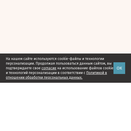
На нашем сайте используются cookie-файлы и технологии
персонализации. Продолжая пользоваться данным сайтом, вы
ОК
подтверждаете свое
согласие
на использование файлов cookie
и технологий персонализации в соответствии с
Политикой в
отношении обработки персональных данных.