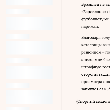
Бразилец не с
«Барселоны» (4
футболисту не
парижан.
Благодаря гол
каталонцы выш
решением – по
эпизоде не бы
штрафную госте
стороны защит
просмотра пов
запнулся сам, 
(Спорный момент н