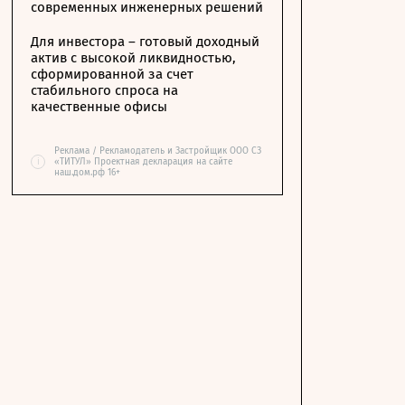
современных инженерных решений
Для инвестора – готовый доходный
актив с высокой ликвидностью,
сформированной за счет
стабильного спроса на
качественные офисы
Реклама / Рекламодатель и Застройщик ООО СЗ
i
«ТИТУЛ» Проектная декларация на сайте
наш.дом.рф 16+