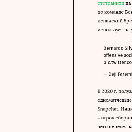
отстранили
на 
по команде Бе
испанский бре
использует на
Bernardo Silv
offensive so
pic.twitter.
— Deji Farem
В 2020 г. пол
одноматчевый 
Snapchat. Инц
– игрок сборн
чего перевел 