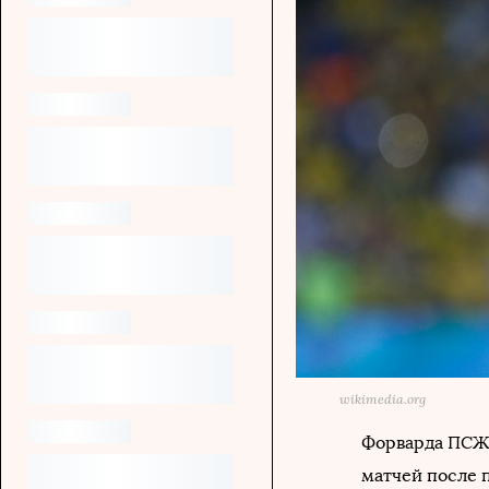
wikimedia.org
Форварда ПСЖ 
матчей после п