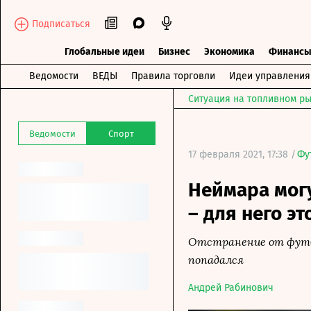
Подписаться
Глобальные идеи
Бизнес
Экономика
Финанс
Ведомости
ВЕДЫ
Правила торговли
Идеи управления
Ситуация на топливном ры
Ведомости
Спорт
17 февраля 2021, 17:38 /
Фу
Неймара мог
– для него э
Отстранение от футбо
попадался
Андрей Рабинович