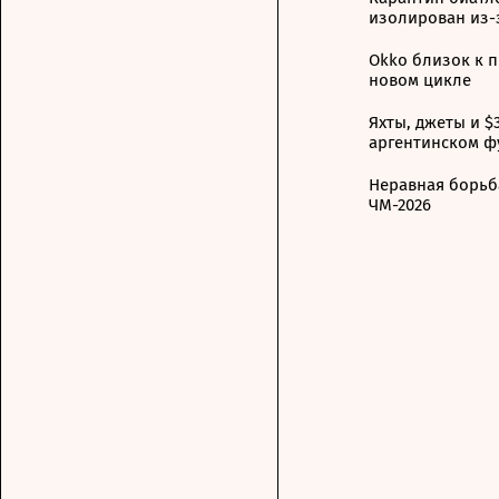
изолирован из-
Okko близок к 
новом цикле
Яхты, джеты и $
аргентинском ф
Неравная борьба
ЧМ-2026