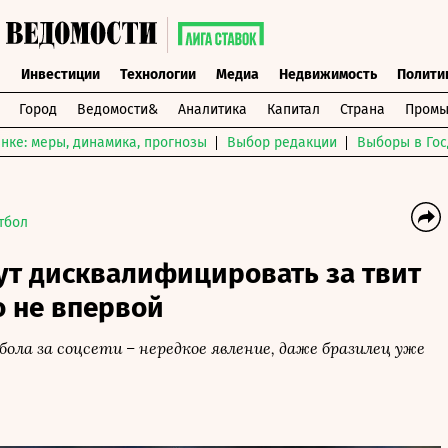
ы
Инвестиции
Технологии
Медиа
Недвижимость
Полити
Город
Ведомости&
Аналитика
Капитал
Страна
Промы
нке: меры, динамика, прогнозы
Выбор редакции
Выборы в Гос
тбол
ут дисквалифицировать за твит
то не впервой
ла за соцсети – нередкое явление, даже бразилец уже