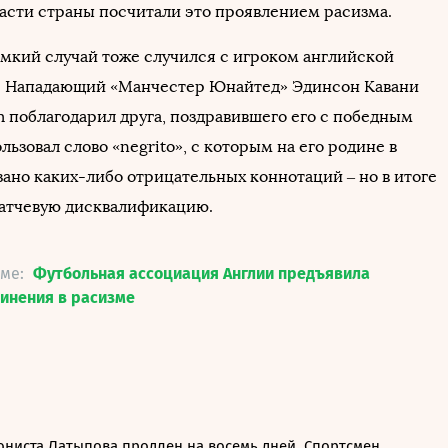
асти страны посчитали это проявлением расизма.
мкий случай тоже случился с игроком английской
. Нападающий «Манчестер Юнайтед» Эдинсон Кавани
m поблагодарил друга, поздравившего его с победным
льзовал слово «negrito», с которым на его родине в
зано каких-либо отрицательных коннотаций – но в итоге
матчевую дисквалификацию.
еме:
Футбольная ассоциация Англии предъявила
инения в расизме
ониста Латыпова продлен на восемь дней. Спортсмен