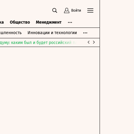
Войти
ка
Общество
Менеджмент
шленность
Инновации и технологии
думу: каким был и будет российский парламент
Война на Ближне