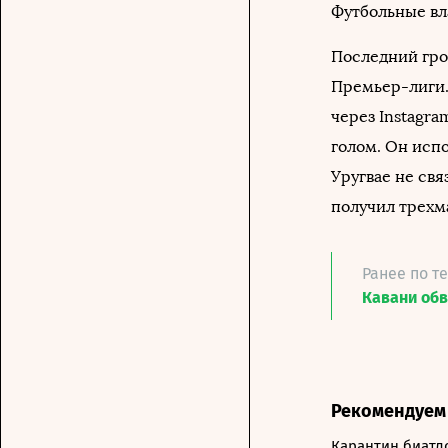
Футбольные вл
Последний гро
Премьер-лиги
через Instagra
голом. Он испо
Уругвае не свя
получил трех
Ранее по т
Кавани обв
Рекомендуем
Карантин биатл