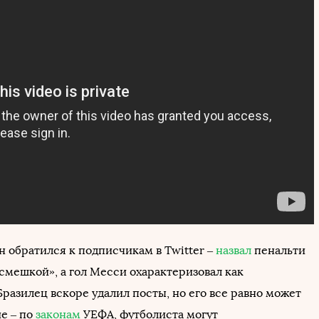
н обратился к подписчикам в Twitter –
назвал
пенальти
смешкой», а гол Месси охарактеризовал как
разилец вскоре удалил посты, но его все равно может
е – по
законам
УЕФА, футболиста могут