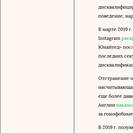
дисквалифицир
поведение, на
В марте 2019 г
Instagram
раск
Юнайтед» после
последних секу
дисквалификац
Отстранение от
насчитывающая
еще более давн
Англии
наказа
за гомофобные 
В 2019 г. пол