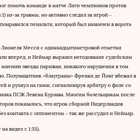
мог помочь команде в матче Лиги чемпионов против
:1) из-за травмы, но активно следил за игрой –
 понравился пенальти, который был назначен в ворота
у Лионеля Месси с одиннадцатиметровой отметки
ли вперед, и Неймар выразил негодование судейским
 мнению звезды парижан, никакого нарушения в том
ло. Полузащитник «блауграны» Френки де Йонг вбежал в
й и рухнул на газон, сигнализируя арбитру о фоле со
ника ПСЖ Левена Курзава. Многим болельщикам после
торов показалось, что игрок сборной Нидерландов
без контакта с оппонентом – так же рассудил и Неймар.
а видео с 1:35).