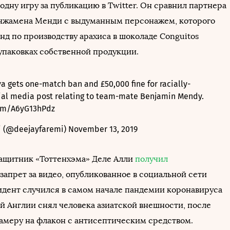
одну игру за публикацию в Twitter. Он сравнил партнера
нжамена Менди с выдуманным персонажем, которого
нд по производству арахиса в шоколаде Conguitos
 упаковках собственной продукции.
a gets one-match ban and £50,000 fine for racially-
cial media post relating to team-mate Benjamin Mendy.
com/A6yG13hPdz
i (@deejayfaremi)
November 13, 2019
узащитник «Тоттенхэма» Деле Алли
получил
запрет за видео, опубликованное в социальной сети
идент случился в самом начале пандемии коронавируса
ой Англии снял человека азиатской внешности, после
камеру на флакон с антисептическим средством.