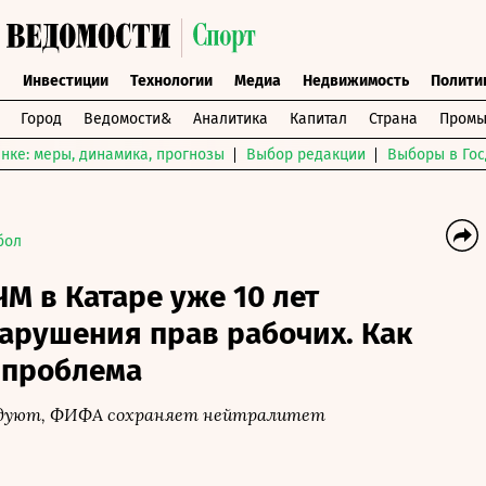
ы
Инвестиции
Технологии
Медиа
Недвижимость
Полити
Город
Ведомости&
Аналитика
Капитал
Страна
Промы
нке: меры, динамика, прогнозы
Выбор редакции
Выборы в Гос
бол
ЧМ в Катаре уже 10 лет
арушения прав рабочих. Как
 проблема
одуют, ФИФА сохраняет нейтралитет