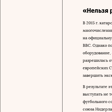
«Нельзя 
В 2015 г. ката
многочисленны
на официальну
BBC. Однако по
оборудование, 
разрешилась о
европейских С
завершить экс
В результате э
выступать не 
футбольного со
союза Нидерла