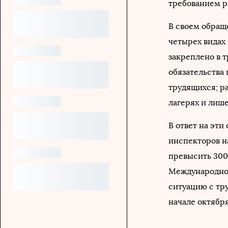
требованием р
В своем обращ
четырех видах 
закреплено в 
обязательства 
трудящихся; р
лагерях и лиш
В ответ на эти
инспекторов н
превысить 300 
Международной
ситуацию с тр
начале октября