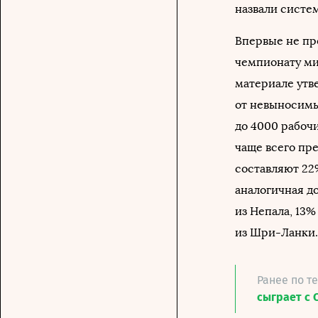
назвали систе
Впервые не про
чемпионату м
материале утве
от невыносимы
до 4000 рабочи
чаще всего пре
составляют 22%
аналогичная д
из Непала, 13%
из Шри-Ланки.
Ранее по т
сыграет с 