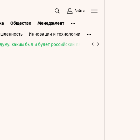
Войти
ка
Общество
Менеджмент
шленность
Инновации и технологии
думу: каким был и будет российский парламент
Война на Ближне