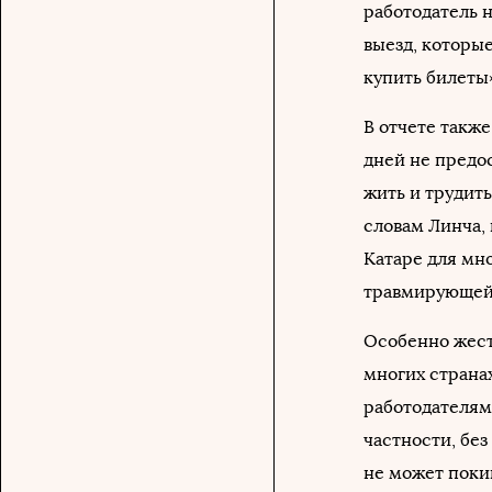
работодатель 
выезд, которые
купить билеты
В отчете также
дней не предос
жить и трудит
словам Линча, 
Катаре для мн
травмирующей
Особенно жест
многих страна
работодателям
частности, бе
не может покин