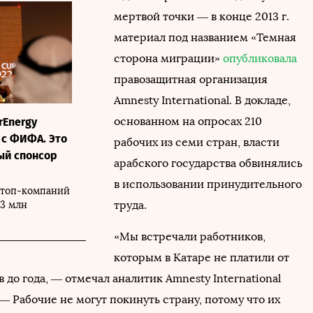
мертвой точки — в конце 2013 г.
материал под названием «Темная
сторона миграции»
опубликовала
правозащитная организация
Amnesty International. В докладе,
основанном на опросах 210
rEnergy
 с ФИФА. Это
рабочих из семи стран, власти
ый спонсор
арабского государства обвинялись
в использовании принудительного
 топ-компаний
труда.
93 млн
«Мы встречали работников,
которым в Катаре не платили от
 до года, — отмечал аналитик Amnesty International
 Рабочие не могут покинуть страну, потому что их