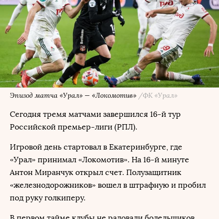
Эпизод матча «Урал» — «Локомотив»
/ФК «Урал»
Сегодня тремя матчами завершился 16-й тур
Российской премьер-лиги (РПЛ).
Игровой день стартовал в Екатеринбурге, где
«Урал» принимал «Локомотив». На 16-й минуте
Антон Миранчук открыл счет. Полузащитник
«железнодорожников» вошел в штрафную и пробил
под руку голкиперу.
В первом тайме клубы не радовали болельшиков