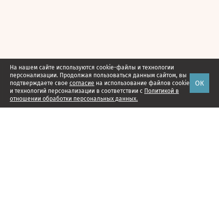
На нашем сайте используются cookie-файлы и технологии
персонализации. Продолжая пользоваться данным сайтом, вы
ОК
подтверждаете свое
согласие
на использование файлов cookie
и технологий персонализации в соответствии с
Политикой в
отношении обработки персональных данных.
Наши проекты
Подписка