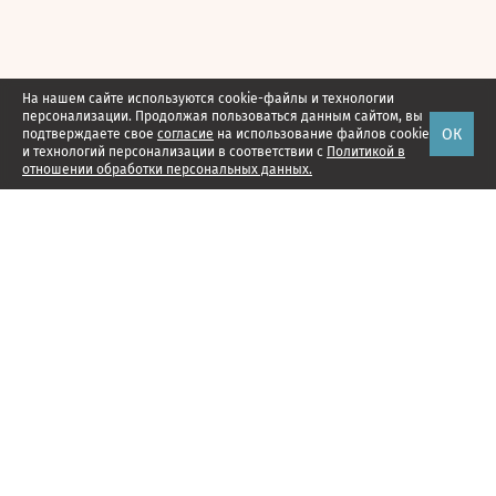
На нашем сайте используются cookie-файлы и технологии
персонализации. Продолжая пользоваться данным сайтом, вы
ОК
подтверждаете свое
согласие
на использование файлов cookie
и технологий персонализации в соответствии с
Политикой в
отношении обработки персональных данных.
Наши проекты
Подписка
Реклама