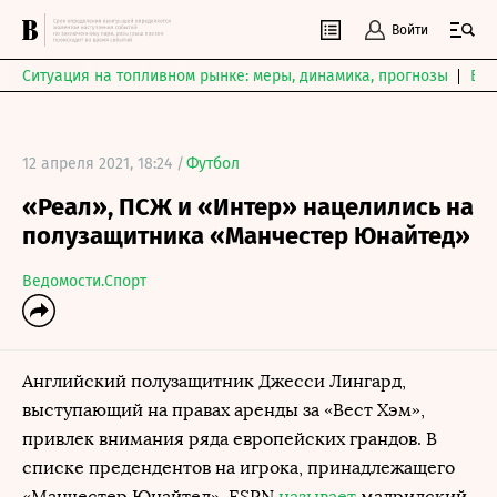
Войти
Ситуация на топливном рынке: меры, динамика, прогнозы
Выб
12 апреля 2021, 18:24 /
Футбол
«Реал», ПСЖ и «Интер» нацелились на
полузащитника «Манчестер Юнайтед»
Ведомости.Спорт
Английский полузащитник Джесси Лингард,
выступающий на правах аренды за «Вест Хэм»,
привлек внимания ряда европейских грандов. В
списке предендентов на игрока, принадлежащего
«Манчестер Юнайтед», ESPN
называет
мадридский