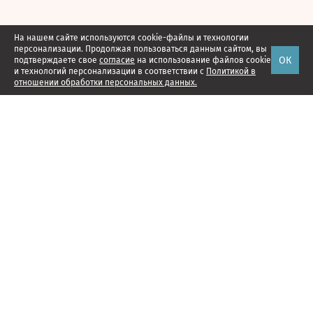
На нашем сайте используются cookie-файлы и технологии
персонализации. Продолжая пользоваться данным сайтом, вы
ОК
подтверждаете свое
согласие
на использование файлов cookie
и технологий персонализации в соответствии с
Политикой в
отношении обработки персональных данных.
Наши проекты
Подписка
Реклама
Справочник компаний