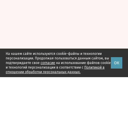
На нашем сайте используются cookie-файлы и технологии
персонализации. Продолжая пользоваться данным сайтом, вы
ОК
подтверждаете свое
согласие
на использование файлов cookie
и технологий персонализации в соответствии с
Политикой в
отношении обработки персональных данных.