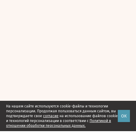
На нашем сайте используются cookie-файлы и технологии
персонализации. Продолжая пользоваться данным сайтом, вы
ОК
подтверждаете свое
согласие
на использование файлов cookie
и технологий персонализации в соответствии с
Политикой в
отношении обработки персональных данных.