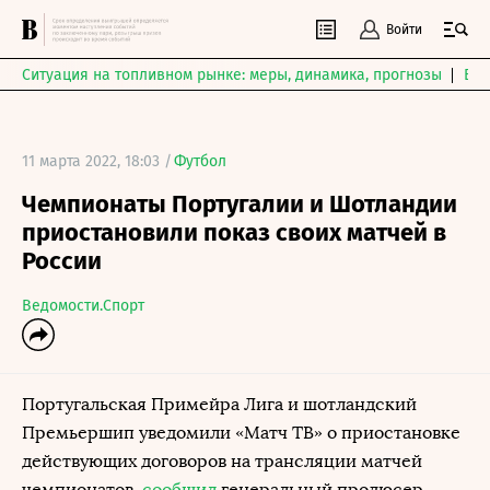
Войти
Ситуация на топливном рынке: меры, динамика, прогнозы
Выб
11 марта 2022, 18:03 /
Футбол
Чемпионаты Португалии и Шотландии
приостановили показ своих матчей в
России
Ведомости.Спорт
Португальская Примейра Лига и шотландский
Премьершип уведомили «Матч ТВ» о приостановке
действующих договоров на трансляции матчей
чемпионатов,
сообщил
генеральный продюсер