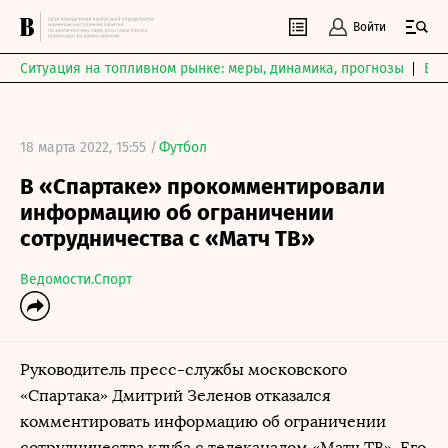
Войти
Ситуация на топливном рынке: меры, динамика, прогнозы
Выб
18 марта 2022, 15:55 /
Футбол
В «Спартаке» прокомментировали
информацию об ограничении
сотрудничества с «Матч ТВ»
Ведомости.Спорт
Руководитель пресс-службы московского
«Спартака» Дмитрий Зеленов отказался
комментировать информацию об ограничении
сотрудничества клуба с телеканалом «Матч ТВ». Его