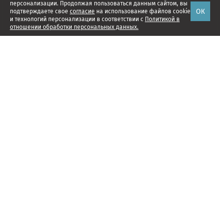
персонализации. Продолжая пользоваться данным сайтом, вы
ОК
подтверждаете свое
согласие
на использование файлов cookie
и технологий персонализации в соответствии с
Политикой в
отношении обработки персональных данных.
Наши проекты
Подписка
Реклама
Справочник компаний
Об издании
Редакция