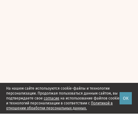
На нашем сайте используются cookie-файлы и технологии
персонализации. Продолжая пользоваться данным сайтом, вы
ОК
подтверждаете свое
согласие
на использование файлов cookie
и технологий персонализации в соответствии с
Политикой в
отношении обработки персональных данных.