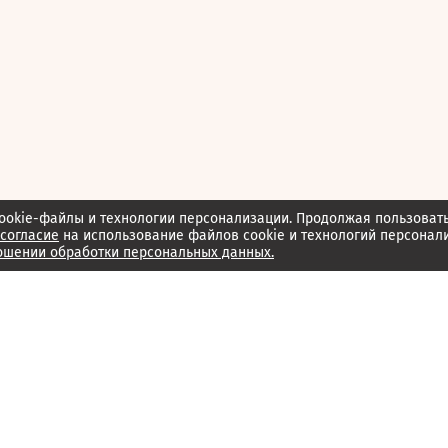
ookie-файлы и технологии персонализации. Продолжая пользоват
согласие
на использование файлов cookie и технологий персонал
ошении обработки персональных данных.