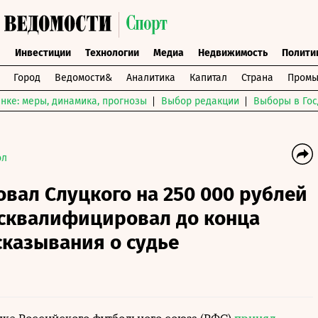
ы
Инвестиции
Технологии
Медиа
Недвижимость
Полити
Город
Ведомости&
Аналитика
Капитал
Страна
Промы
нке: меры, динамика, прогнозы
Выбор редакции
Выборы в Гос
ол
вал Слуцкого на 250 000 рублей
исквалифицировал до конца
сказывания о судье