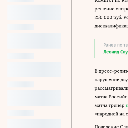
Комитет по эт
решение оштра
250 000 руб. 
дисквалификац
Ранее по т
Леонид Слу
В пресс-релизе
нарушение дву
рассматривали
матча Российск
матча тренер
«пародией на с
Поведение Слу