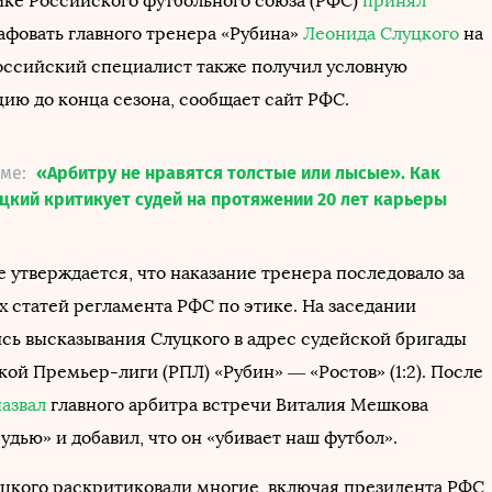
ике Российского футбольного союза (РФС)
принял
фовать главного тренера «Рубина»
Леонида Слуцкого
на
Российский специалист также получил условную
ию до конца сезона, сообщает сайт РФС.
еме:
«Арбитру не нравятся толстые или лысые». Как
цкий критикует судей на протяжении 20 лет карьеры
 утверждается, что наказание тренера последовало за
х статей регламента РФС по этике. На заседании
сь высказывания Слуцкого в адрес судейской бригады
ой Премьер-лиги (РПЛ) «Рубин» — «Ростов» (1:2). После
назвал
главного арбитра встречи Виталия Мешкова
удью» и добавил, что он «убивает наш футбол».
цкого раскритиковали многие, включая президента РФС