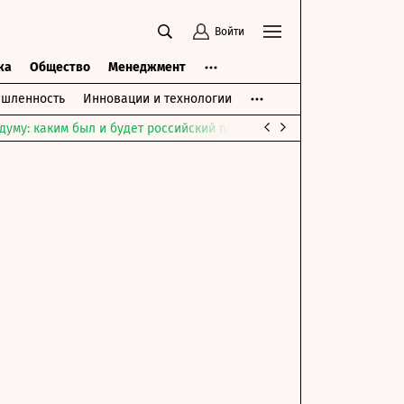
Войти
ка
Общество
Менеджмент
шленность
Инновации и технологии
думу: каким был и будет российский парламент
Война на Ближне