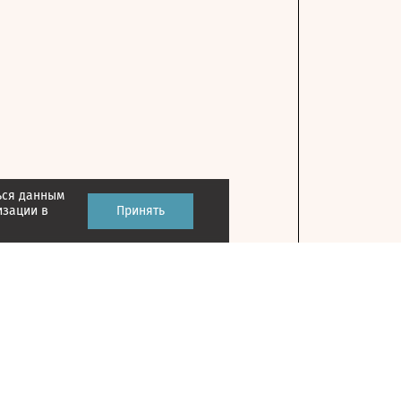
ься данным
изации в
Принять