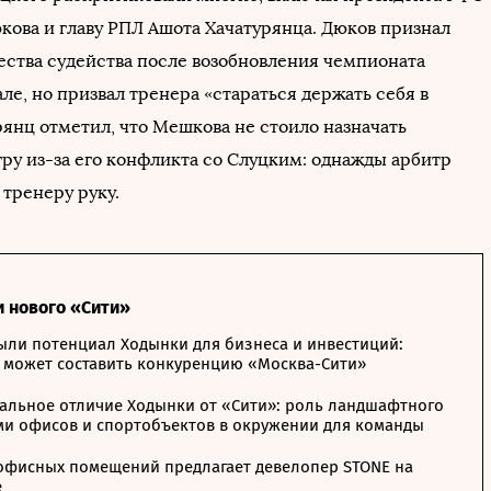
кова и главу РПЛ Ашота Хачатурянца. Дюков признал
ества судейства после возобновления чемпионата
ле, но призвал тренера «стараться держать себя в
рянц отметил, что Мешкова не стоило назначать
гру из-за его конфликта со Слуцким: однажды арбитр
 тренеру руку.
и нового «Сити»
ыли потенциал Ходынки для бизнеса и инвестиций:
 может составить конкуренцию «Москва-Сити»
альное отличие Ходынки от «Сити»: роль ландшафтного
ми офисов и спортобъектов в окружении для команды
офисных помещений предлагает девелопер STONE на
е