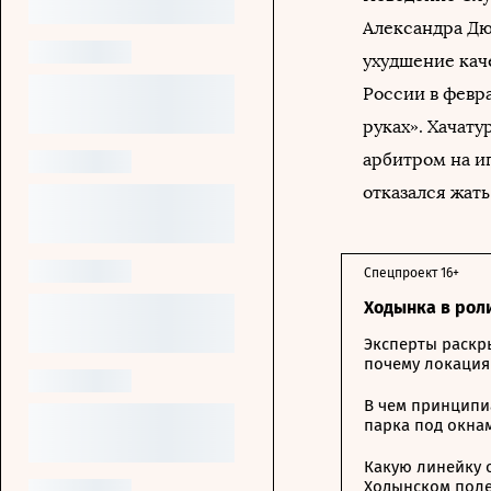
Александра Дю
ухудшение кач
России в февра
руках». Хачату
арбитром на и
отказался жать
Спецпроект 16+
Ходынка в рол
Эксперты раскр
почему локация
В чем принципи
парка под окна
Какую линейку 
Ходынском пол