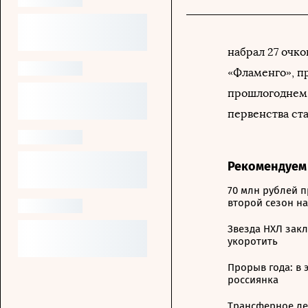
набрал 27 очко
«Фламенго», п
прошлогоднем 
первенства ста
Рекомендуем
70 млн рублей п
второй сезон н
Звезда НХЛ закл
укоротить
Прорыв года: в 
россиянка
Трансферное лет