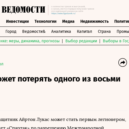
ы
Инвестиции
Технологии
Медиа
Недвижимость
Полити
Город
Ведомости&
Аналитика
Капитал
Страна
Промы
нке: меры, динамика, прогнозы
Выбор редакции
Выборы в Гос
ол
жет потерять одного из восьми
ащитник Айртон Лукас может стать первым легионером,
нет «Спартак» по разрешению Международной