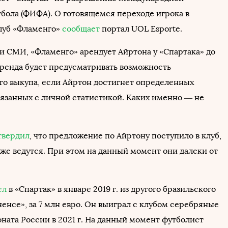
бола (ФИФА). О готовящемся переходе игрока в
луб «Фламенго»
сообщает
портал UOL Esporte.
 СМИ, «Фламенго» арендует Айртона у «Спартака» до
 Аренда будет предусматривать возможность
го выкупа, если Айртон достигнет определенных
вязанных с личной статистикой. Каких именно — не
твердил
, что предложение по Айртону поступило в клуб,
уже ведутся. При этом на данный момент они далеки от
ел
в «Спартак» в январе 2019 г. из другого бразильского
енсе», за 7 млн евро. Он выиграл с клубом серебряные
ната России в 2021 г. На данный момент футболист