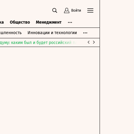
Войти
ка
Общество
Менеджмент
шленность
Инновации и технологии
думу: каким был и будет российский парламент
Война на Ближне