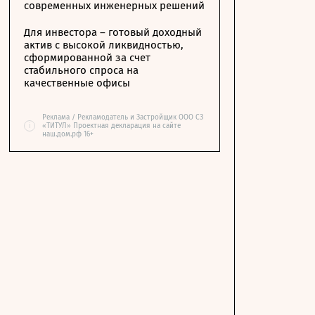
современных инженерных решений
Для инвестора – готовый доходный
актив с высокой ликвидностью,
сформированной за счет
стабильного спроса на
качественные офисы
Реклама / Рекламодатель и Застройщик ООО СЗ
i
«ТИТУЛ» Проектная декларация на сайте
наш.дом.рф 16+