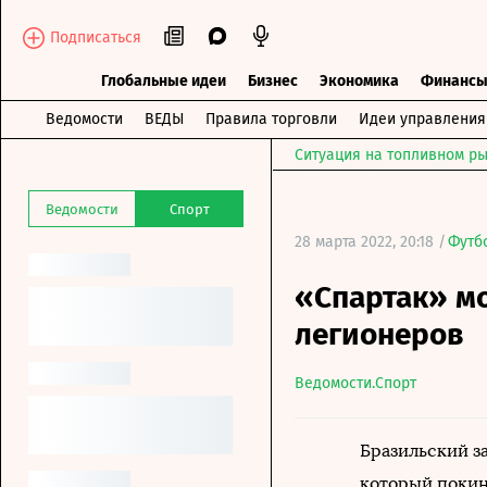
Подписаться
Глобальные идеи
Бизнес
Экономика
Финанс
Ведомости
ВЕДЫ
Правила торговли
Идеи управления
Ситуация на топливном ры
Ведомости
Спорт
28 марта 2022, 20:18 /
Футб
«Спартак» мо
легионеров
Ведомости.Спорт
Бразильский з
который поки