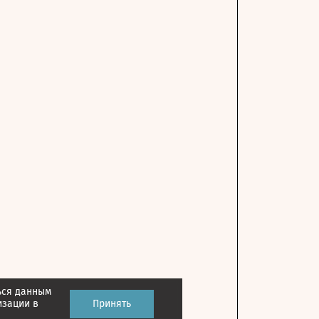
ься данным
изации в
Принять