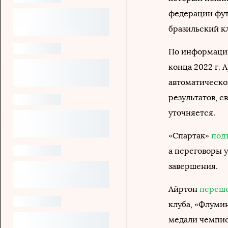
федерации фут
бразильский к
По информации
конца 2022 г.
автоматическо
результатов, с
уточняется.
«Спартак»
под
а переговоры 
завершения.
Айртон
переш
клуба, «Флумин
медали чемпио