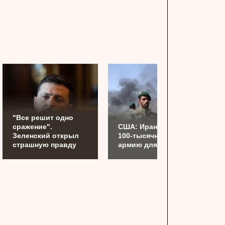
"Все решит одно
сражение".
США: Иран готовит
Зеленский открыл
100-тысячную
страшную правду
армию для Украины