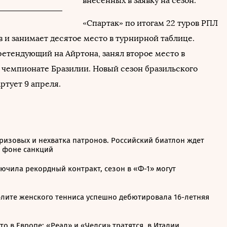
внесенных в заявку на сезон.
«Спартак» по итогам 22 туров РПЛ
в и занимает десятое место в турнирной таблице.
ретендующий на Айртона, занял второе место в
чемпионате Бразилии. Новый сезон бразильского
ртует 9 апреля.
ризовых и нехватка патронов. Российский биатлон ждет
а фоне санкций
ючила рекордный контракт, сезон в «Ф-1» могут
элите женского тенниса успешно дебютировала 16-летняя
о в Европе: «Реал» и «Челси» тратятся, в Италии