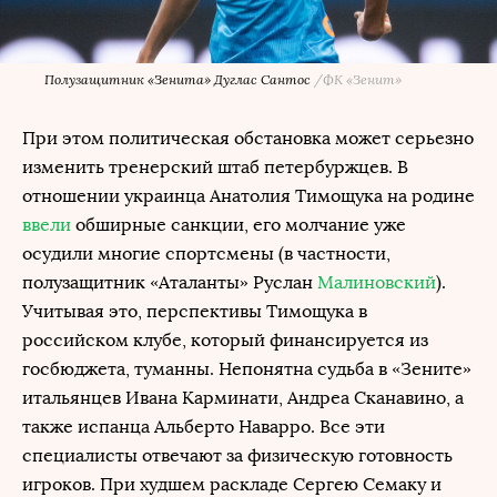
Полузащитник «Зенита» Дуглас Сантос
/
ФК «Зенит»
При этом политическая обстановка может серьезно
изменить тренерский штаб петербуржцев. В
отношении украинца Анатолия Тимощука на родине
ввели
обширные санкции, его молчание уже
осудили многие спортсмены (в частности,
полузащитник «Аталанты» Руслан
Малиновский
).
Учитывая это, перспективы Тимощука в
российском клубе, который финансируется из
госбюджета, туманны. Непонятна судьба в «Зените»
итальянцев Ивана Карминати, Андреа Сканавино, а
также испанца Альберто Наварро. Все эти
специалисты отвечают за физическую готовность
игроков. При худшем раскладе Сергею Семаку и