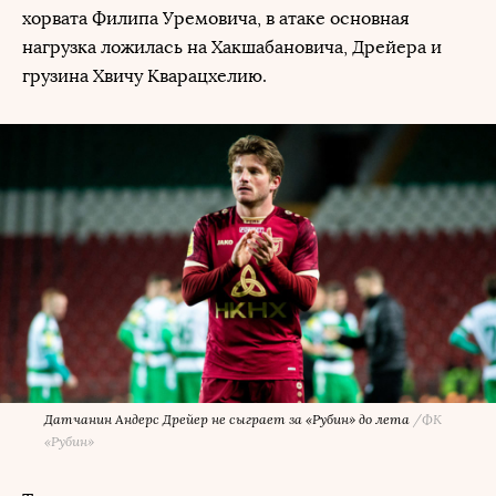
хорвата Филипа Уремовича, в атаке основная
нагрузка ложилась на Хакшабановича, Дрейера и
грузина Хвичу Кварацхелию.
Датчанин Андерс Дрейер не сыграет за «Рубин» до лета
/
ФК
«Рубин»