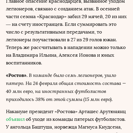
Главное опасение краснодарцев, вызванное уходом
легионеров, связано с созданием атак. В осенней
части сезона «Краснодар» забил 29 мячей, 20 из них
— на счету иностранцев. Если суммировать это
число с результативными передачами, то
легионеры поучаствовали в 27 из 29 голов южан.
Теперь же рассчитывать в нападении можно только
на Владимира Ильина, Алексея Ионова и юных
воспитанников.
В команде было семь легионеров, ушло
«Ростов».
пятеро. На 24 февраля общая стоимость состава —
40 млн евро, на иностранных футболистов
приходилось 38% от этой суммы (15 млн евро).
Накануне президент «Ростова» Арташес Арутюнянц
объявил
об уходе из команды пятерых футболистов.
У ангольца Баштуша, норвежца Магнуса Кнудсена,