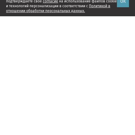
ОК
подтверждаете свое
согласие
на использование файлов cookie
и технологий персонализации в соответствии с
Политикой в
отношении обработки персональных данных.
Наши проекты
Подписка
Реклама
Справочник компаний
Об издании
Редакция