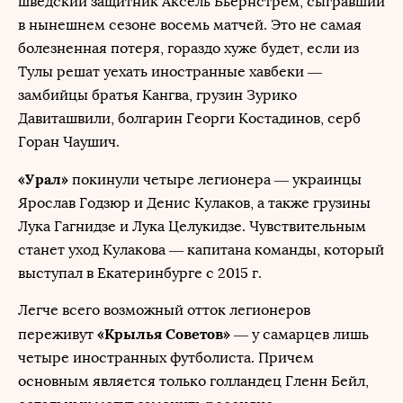
шведский защитник Аксель Бьернстрем, сыгравший
в нынешнем сезоне восемь матчей. Это не самая
болезненная потеря, гораздо хуже будет, если из
Тулы решат уехать иностранные хавбеки —
замбийцы братья Кангва, грузин Зурико
Давиташвили, болгарин Георги Костадинов, серб
Горан Чаушич.
«Урал»
покинули четыре легионера — украинцы
Ярослав Годзюр и Денис Кулаков, а также грузины
Лука Гагнидзе и Лука Целукидзе. Чувствительным
станет уход Кулакова — капитана команды, который
выступал в Екатеринбурге с 2015 г.
Легче всего возможный отток легионеров
«Крылья Советов»
переживут
— у самарцев лишь
четыре иностранных футболиста. Причем
основным является только голландец Гленн Бейл,