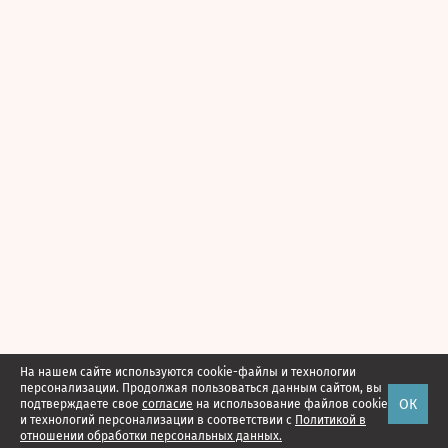
На нашем сайте используются cookie-файлы и технологии
персонализации. Продолжая пользоваться данным сайтом, вы
ОК
подтверждаете свое
согласие
на использование файлов cookie
и технологий персонализации в соответствии с
Политикой в
отношении обработки персональных данных.