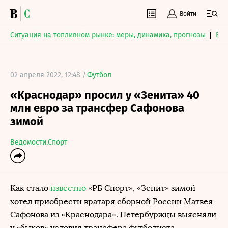
Войти
Ситуация на топливном рынке: меры, динамика, прогнозы
Выб
02 апреля 2022, 12:48 /
Футбол
«Краснодар» просил у «Зенита» 40
млн евро за трансфер Сафонова
зимой
Ведомости.Спорт
Как стало
известно
«РБ Спорт», «Зенит» зимой
хотел приобрести вратаря сборной России Матвея
Сафонова из «Краснодара». Петербуржцы выясняли
у «быков» условия трансфера футболиста.