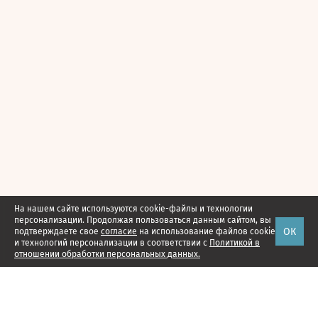
На нашем сайте используются cookie-файлы и технологии
персонализации. Продолжая пользоваться данным сайтом, вы
ОК
подтверждаете свое
согласие
на использование файлов cookie
и технологий персонализации в соответствии с
Политикой в
отношении обработки персональных данных.