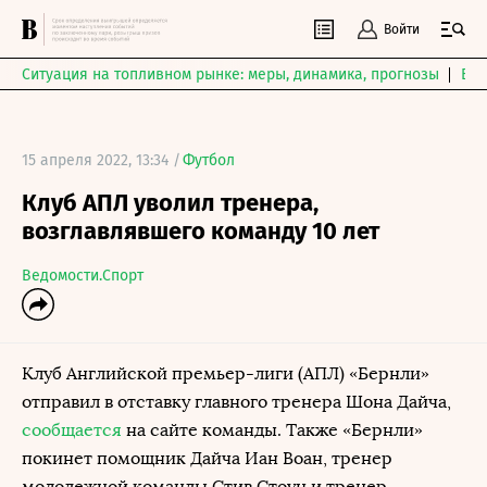
Войти
Ситуация на топливном рынке: меры, динамика, прогнозы
Выб
15 апреля 2022, 13:34 /
Футбол
Клуб АПЛ уволил тренера,
возглавлявшего команду 10 лет
Ведомости.Спорт
Клуб Английской премьер-лиги (АПЛ) «Бернли»
отправил в отставку главного тренера Шона Дайча,
сообщается
на сайте команды. Также «Бернли»
покинет помощник Дайча Иан Воан, тренер
молодежной команды Стив Стоун и тренер