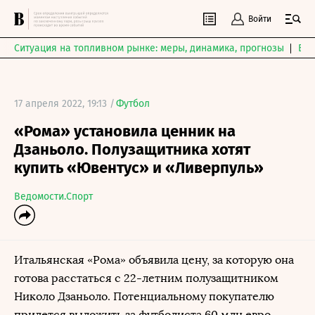
Войти
Ситуация на топливном рынке: меры, динамика, прогнозы
Выб
17 апреля 2022, 19:13 /
Футбол
«Рома» установила ценник на
Дзаньоло. Полузащитника хотят
купить «Ювентус» и «Ливерпуль»
Ведомости.Спорт
Итальянская «Рома» объявила цену, за которую она
готова расстаться с 22-летним полузащитником
Николо Дзаньоло. Потенциальному покупателю
придется выложить за футболиста 60 млн евро,