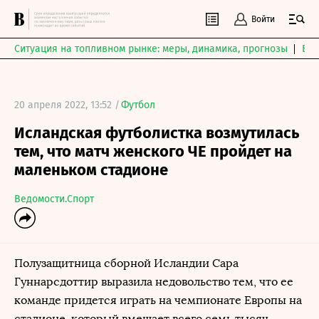
Войти
Ситуация на топливном рынке: меры, динамика, прогнозы
Выб
20 апреля 2022, 13:52 /
Футбол
Исландская футболистка возмутилась
тем, что матч женского ЧЕ пройдет на
маленьком стадионе
Ведомости.Спорт
Полузащитница сборной Исландии Сара
Гуннарсдоттир выразила недовольство тем, что ее
команде придется играть на чемпионате Европы на
стадионе, который вмещает всего семь тысяч