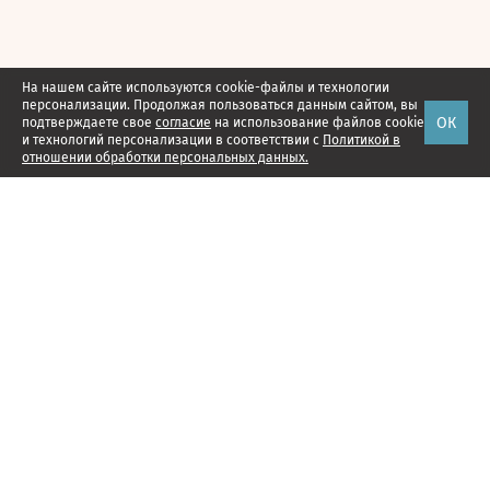
На нашем сайте используются cookie-файлы и технологии
персонализации. Продолжая пользоваться данным сайтом, вы
ОК
подтверждаете свое
согласие
на использование файлов cookie
и технологий персонализации в соответствии с
Политикой в
отношении обработки персональных данных.
Наши проекты
Подписка
Реклама