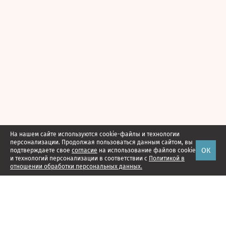
На нашем сайте используются cookie-файлы и технологии
персонализации. Продолжая пользоваться данным сайтом, вы
ОК
подтверждаете свое
согласие
на использование файлов cookie
и технологий персонализации в соответствии с
Политикой в
отношении обработки персональных данных.