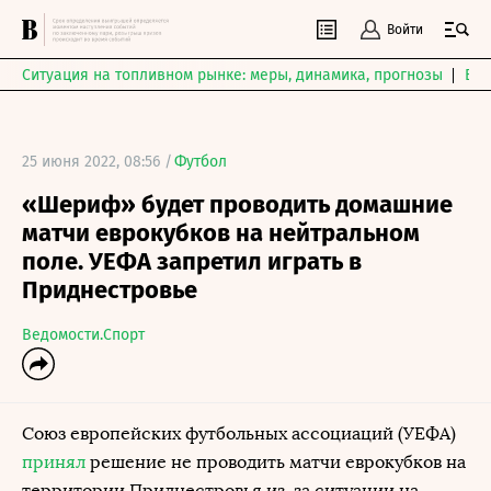
Войти
Ситуация на топливном рынке: меры, динамика, прогнозы
Выб
25 июня 2022, 08:56 /
Футбол
«Шериф» будет проводить домашние
матчи еврокубков на нейтральном
поле. УЕФА запретил играть в
Приднестровье
Ведомости.Спорт
Союз европейских футбольных ассоциаций (УЕФА)
принял
решение не проводить матчи еврокубков на
территории Приднестровья из-за ситуации на