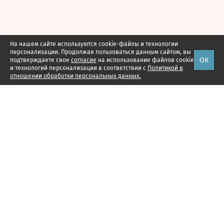
На нашем сайте используются cookie-файлы и технологии
персонализации. Продолжая пользоваться данным сайтом, вы
ОК
подтверждаете свое
согласие
на использование файлов cookie
и технологий персонализации в соответствии с
Политикой в
отношении обработки персональных данных.
Наши проекты
Подписка
Реклама