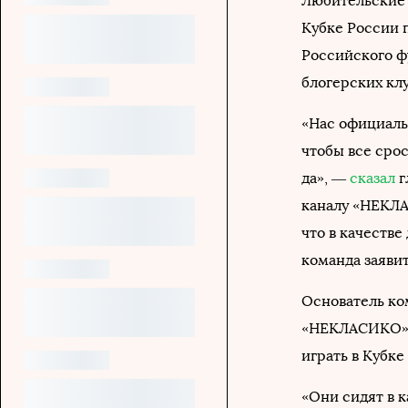
Любительские 
Кубке России 
Российского ф
блогерских клу
«Нас официаль
чтобы все срос
да», —
сказал
г
каналу «НЕКЛА
что в качестве
команда заяви
Основатель ко
«НЕКЛАСИКО
играть в Кубке
«Они сидят в к