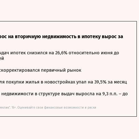
рос на вторичную недвижимость в ипотеку вырос за
дач ипотек снизился на 26,6% относительно июня до
ей
 скорректировался первичный рынок
я покупки жилья в новостройках упал на 39,5% за месяц
недвижимости в структуре выдач выросла на 9,3 п.п. – до
мклик". 16+. Оценивайте свои финансовые возможности и риски