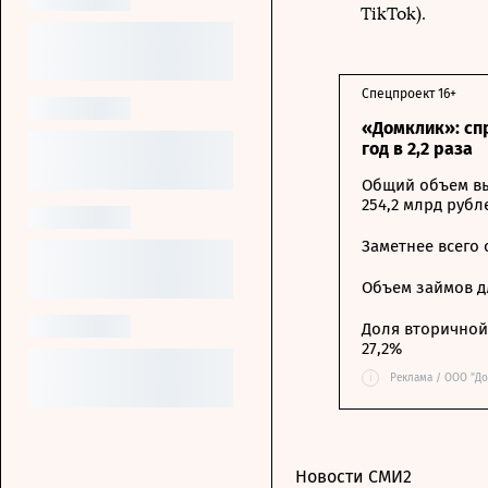
TikTok).
Спецпроект 16+
«Домклик»: сп
год в 2,2 раза
Общий объем вы
254,2 млрд рубл
Заметнее всего
Объем займов дл
Доля вторичной 
27,2%
i
Реклама / ООО "До
Новости СМИ2