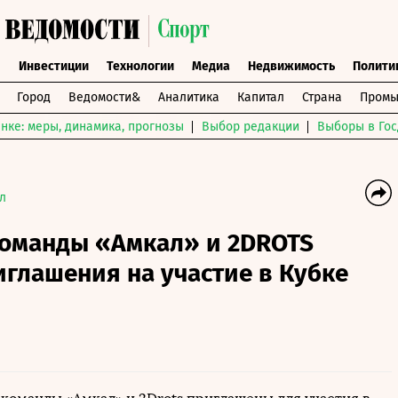
ы
Инвестиции
Технологии
Медиа
Недвижимость
Полити
Город
Ведомости&
Аналитика
Капитал
Страна
Промы
нке: меры, динамика, прогнозы
Выбор редакции
Выборы в Гос
л
команды «Амкал» и 2DROTS
глашения на участие в Кубке