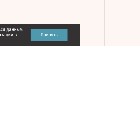
ься данным
изации в
Принять
Контакты