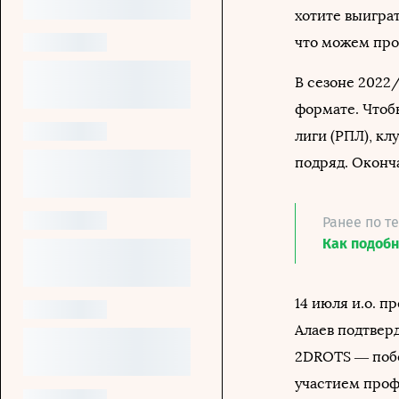
хотите выиграт
что можем про
В сезоне 2022
формате. Чтоб
лиги (РПЛ), кл
подряд. Оконч
Ранее по т
Как подобн
14 июля и.о. 
Алаев подтверд
2DROTS — побе
участием проф