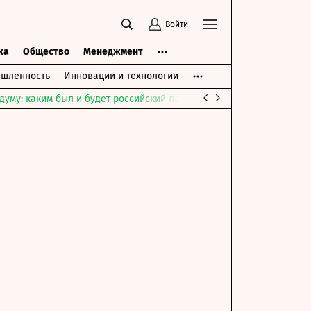
Войти
ка
Общество
Менеджмент
шленность
Инновации и технологии
думу: каким был и будет российский парламент
Война на Ближне