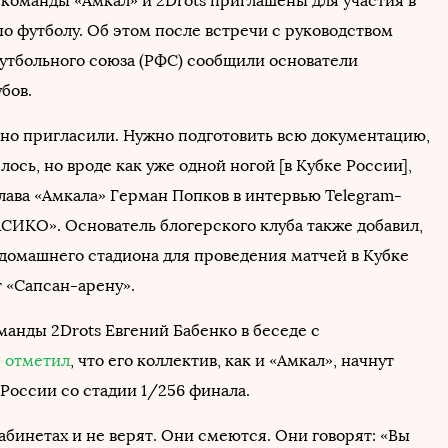
команды «Амкал» и 2Drots приглашены для участия в
по футболу. Об этом после встречи с руководством
утбольного союза (РФС) сообщили основатели
бов.
но пригласили. Нужно подготовить всю документацию,
лось, но вроде как уже одной ногой [в Кубке России],
лава «Амкала» Герман Попков в интервью Telegram-
СИКО». Основатель блогерского клуба также добавил,
 домашнего стадиона для проведения матчей в Кубке
т «Сапсан-арену».
манды 2Drots Евгений Бабенко в беседе с
»
отметил
, что его коллектив, как и «Амкал», начнут
 России со стадии 1/256 финала.
абинетах и не верят. Они смеются. Они говорят: «Вы