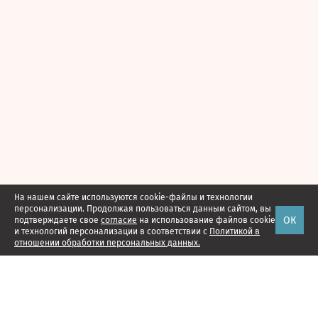
На нашем сайте используются cookie-файлы и технологии
персонализации. Продолжая пользоваться данным сайтом, вы
ОК
подтверждаете свое
согласие
на использование файлов cookie
и технологий персонализации в соответствии с
Политикой в
отношении обработки персональных данных.