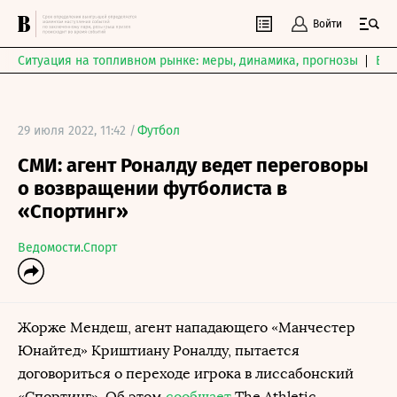
Войти
Ситуация на топливном рынке: меры, динамика, прогнозы
Выб
29 июля 2022, 11:42 /
Футбол
СМИ: агент Роналду ведет переговоры
о возвращении футболиста в
«Спортинг»
Ведомости.Спорт
Жорже Мендеш, агент нападающего «Манчестер
Юнайтед» Криштиану Роналду, пытается
договориться о переходе игрока в лиссабонский
«Спортинг». Об этом
сообщает
The Athletic.