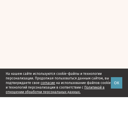
На нашем сайте используются cookie-файлы и технологии
персонализации. Продолжая пользоваться данным сайтом, вы
ОК
подтверждаете свое
согласие
на использование файлов cookie
и технологий персонализации в соответствии с
Политикой в
отношении обработки персональных данных.