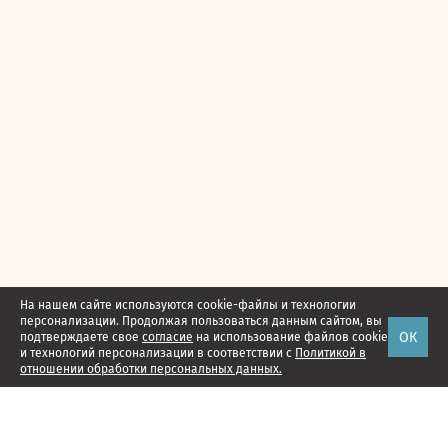
На нашем сайте используются cookie-файлы и технологии
персонализации. Продолжая пользоваться данным сайтом, вы
ОК
подтверждаете свое
согласие
на использование файлов cookie
и технологий персонализации в соответствии с
Политикой в
отношении обработки персональных данных.