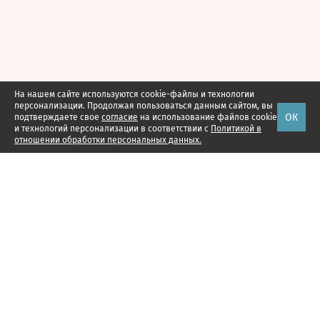
На нашем сайте используются cookie-файлы и технологии
персонализации. Продолжая пользоваться данным сайтом, вы
ОК
подтверждаете свое
согласие
на использование файлов cookie
и технологий персонализации в соответствии с
Политикой в
отношении обработки персональных данных.
Наши проекты
Подписка