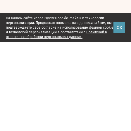
На нашем сайте используются cookie-файлы и технологии
персонализации. Продолжая пользоваться данным сайтом, вы
ОК
подтверждаете свое
согласие
на использование файлов cookie
и технологий персонализации в соответствии с
Политикой в
отношении обработки персональных данных.
Наши проекты
Подписка
Реклама
Справочник компаний