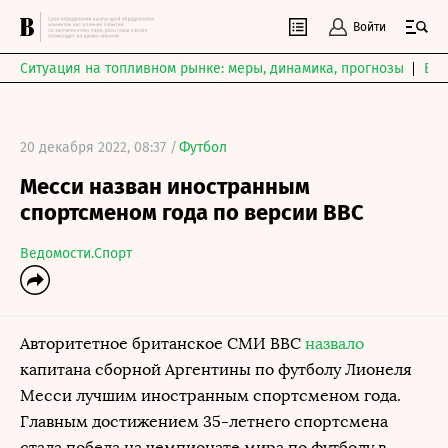
Войти
Ситуация на топливном рынке: меры, динамика, прогнозы
Выб
20 декабря 2022, 08:37 /
Футбол
Месси назван иностранным
спортсменом года по версии BBC
Ведомости.Спорт
Авторитетное британское СМИ BBC
назвало
капитана сборной Аргентины по футболу Лионеля
Месси лучшим иностранным спортсменом года.
Главным достижением 35-летнего спортсмена
стала победа на чемпионате мира по футболу в