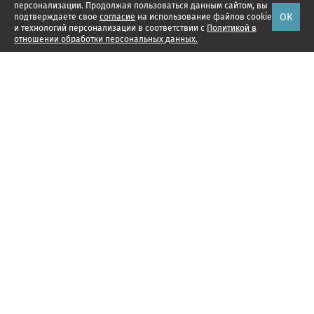
персонализации. Продолжая пользоваться данным сайтом, вы
ОК
подтверждаете свое
согласие
на использование файлов cookie
и технологий персонализации в соответствии с
Политикой в
отношении обработки персональных данных.
Наши проекты
Подписка
Реклама
Справочник компаний
Об издании